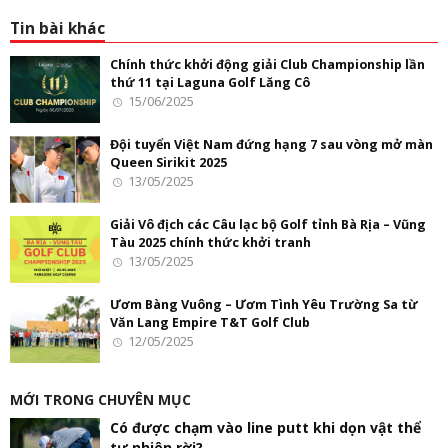
Tin bài khác
Chính thức khởi động giải Club Championship lần
thứ 11 tại Laguna Golf Lăng Cô
15/06/2025
Đội tuyển Việt Nam đứng hạng 7 sau vòng mở màn
Queen Sirikit 2025
13/05/2025
Giải Vô địch các Câu lạc bộ Golf tỉnh Bà Rịa – Vũng
Tàu 2025 chính thức khởi tranh
13/05/2025
Ươm Bàng Vuông – Ươm Tình Yêu Trường Sa từ
Văn Lang Empire T&T Golf Club
12/05/2025
MỚI TRONG CHUYÊN MỤC
Có được chạm vào line putt khi dọn vật thể
tự nhiên rời?