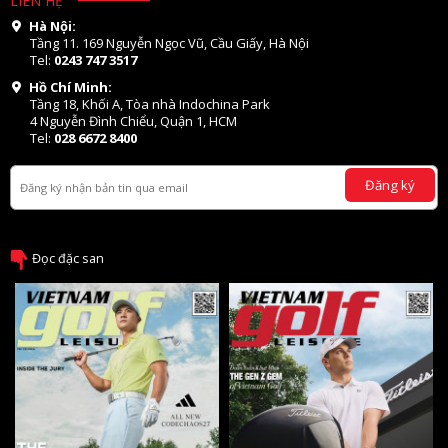
LIÊN HỆ
Hà Nội:
Tầng 11. 169 Nguyễn Ngọc Vũ, Cầu Giấy, Hà Nội
Tel:
0243 747 3517
Hồ Chí Minh:
Tầng 18, Khối A, Tòa nhà Indochina Park
4 Nguyễn Đình Chiểu, Quận 1, HCM
Tel:
028 6672 8400
Đăng ký
Đọc đặc san