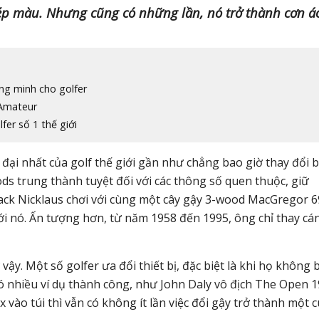
phép màu. Nhưng cũng có những lần, nó trở thành cơn á
ông minh cho golfer
 Amateur
fer số 1 thế giới
 đại nhất của golf thế giới gần như chẳng bao giờ thay đổi 
ds trung thành tuyệt đối với các thông số quen thuộc, giữ
Jack Nicklaus chơi với cùng một cây gậy 3-wood MacGregor 
ới nó. Ấn tượng hơn, từ năm 1958 đến 1995, ông chỉ thay cá
y. Một số golfer ưa đổi thiết bị, đặc biệt là khi họ không b
ó nhiều ví dụ thành công, như John Daly vô địch The Open 
x vào túi thì vẫn có không ít lần việc đổi gậy trở thành một c