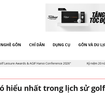
NGHỀ GÔN
CHỈ DẪN
DỤNG CỤ
GÔN VÀ DU LỊ
rds & AGIF Hanoi Conference 2026"
Kỷ niệm 20 năm Tạp chí Vietn
 hiểu nhất trong lịch sử gol