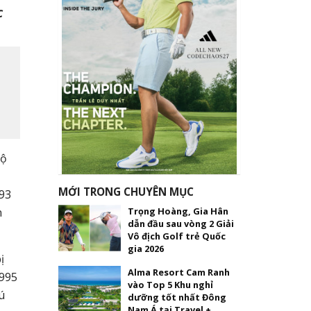
c
bộ
MỚI TRONG CHUYÊN MỤC
693
Trọng Hoàng, Gia Hân
n
dẫn đầu sau vòng 2 Giải
Vô địch Golf trẻ Quốc
gia 2026
ị
Alma Resort Cam Ranh
1995
vào Top 5 Khu nghỉ
ú
dưỡng tốt nhất Đông
Nam Á tại Travel +