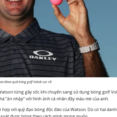
n khoe quả bóng golf Volvik rực rỡ.
 Watson từng gây sốc khi chuyển sang sử dụng bóng golf Vol
há “ăn nhập” với hình ảnh cá nhân đầy màu mè của anh.
ề hợp với quỹ đạo bóng độc đáo của Watson. Dù có hai danh
m soát được bóng theo cách mình mong muốn.