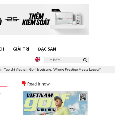
CH
GIẢI TRÍ
ĐẶC SAN
am Golf & Leisure: “Where Prestige Meets Legacy”
Dấu ấn Nicklau
Read it now
f