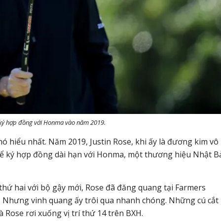
 ký hợp đồng với Honma vào năm 2019.
ó hiểu nhất. Năm 2019, Justin Rose, khi ấy là đương kim vô
để ký hợp đồng dài hạn với Honma, một thương hiệu Nhật B
thứ hai với bộ gậy mới, Rose đã đăng quang tại Farmers
ới. Nhưng vinh quang ấy trôi qua nhanh chóng. Những cú cắt
 Rose rơi xuống vị trí thứ 14 trên BXH.