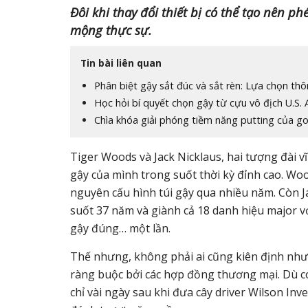
Đôi khi thay đổi thiết bị có thể tạo nên 
mộng thực sự.
Tin bài liên quan
Phân biệt gậy sắt đúc và sắt rèn: Lựa chọn th
Học hỏi bí quyết chọn gậy từ cựu vô địch U.S.
Chìa khóa giải phóng tiềm năng putting của gol
Tiger Woods và Jack Nicklaus, hai tượng đài vĩ
gậy của mình trong suốt thời kỳ đỉnh cao. Woo
nguyên cấu hình túi gậy qua nhiều năm. Còn 
suốt 37 năm và giành cả 18 danh hiệu major v
gậy đúng… một lần.
Thế nhưng, không phải ai cũng kiên định như vậ
ràng buộc bởi các hợp đồng thương mại. Dù c
chỉ vài ngày sau khi đưa cây driver Wilson Inve