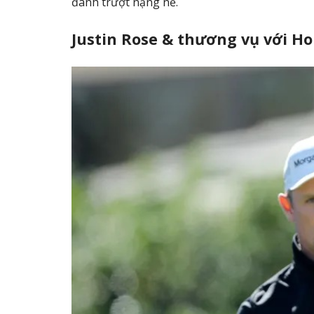
đánh trượt nặng nề.
Justin Rose & thương vụ với H