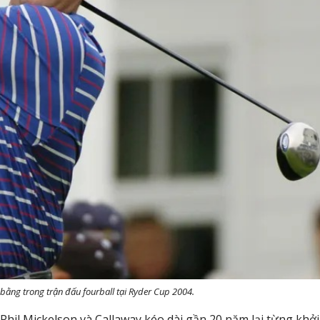
 bằng trong trận đấu fourball tại Ryder Cup 2004.
Phil Mickelson và Callaway kéo dài gần 20 năm lại từng khởi