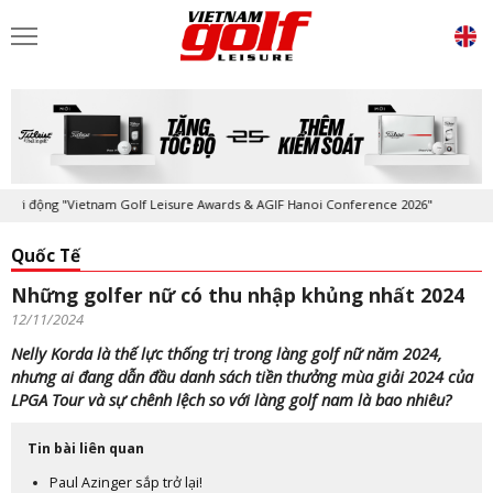
động "Vietnam Golf Leisure Awards & AGIF Hanoi Conference 2026"
Kỷ 
Quốc Tế
Những golfer nữ có thu nhập khủng nhất 2024
12/11/2024
Nelly Korda là thế lực thống trị trong làng golf nữ năm 2024,
nhưng ai đang dẫn đầu danh sách tiền thưởng mùa giải 2024 của
LPGA Tour và sự chênh lệch so với làng golf nam là bao nhiêu?
Tin bài liên quan
Paul Azinger sắp trở lại!