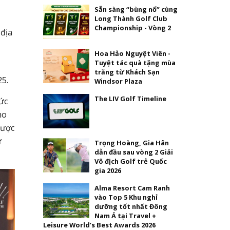
Sẵn sàng “bùng nổ” cùng
Long Thành Golf Club
Championship - Vòng 2
 địa
Hoa Hảo Nguyệt Viên -
Tuyệt tác quà tặng mùa
trăng từ Khách Sạn
25.
Windsor Plaza
The LIV Golf Timeline
ức
ho
được
ự
Trọng Hoàng, Gia Hân
dẫn đầu sau vòng 2 Giải
Vô địch Golf trẻ Quốc
gia 2026
Alma Resort Cam Ranh
vào Top 5 Khu nghỉ
dưỡng tốt nhất Đông
Nam Á tại Travel +
Leisure World’s Best Awards 2026