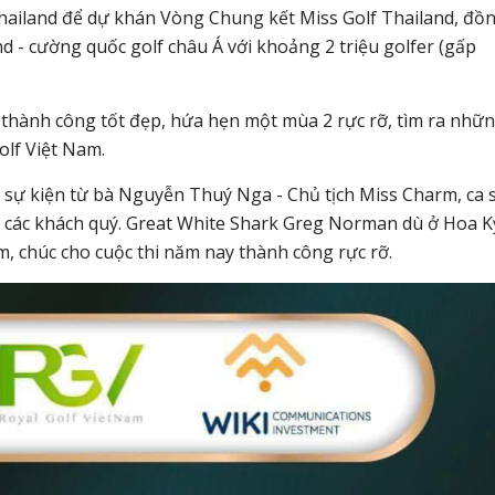
hailand để dự khán Vòng Chung kết Miss Golf Thailand, đồ
nd - cường quốc golf châu Á với khoảng 2 triệu golfer (gấp
a thành công tốt đẹp, hứa hẹn một mùa 2 rực rỡ, tìm ra nhữ
olf Việt Nam.
i sự kiện từ bà Nguyễn Thuý Nga - Chủ tịch Miss Charm, ca 
và các khách quý. Great White Shark Greg Norman dù ở Hoa K
m, chúc cho cuộc thi năm nay thành công rực rỡ.