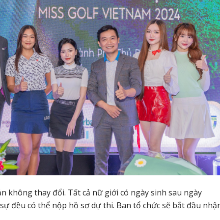
n không thay đổi. Tất cả nữ giới có ngày sinh sau ngày
 sự đều có thể nộp hồ sơ dự thi. Ban tổ chức sẽ bắt đầu nhậ