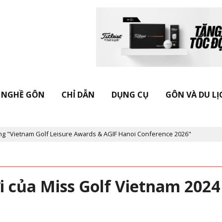
NGHỀ GÔN
CHỈ DẪN
DỤNG CỤ
GÔN VÀ DU LỊ
Leisure Awards & AGIF Hanoi Conference 2026"
Kỷ niệm 20 năm T
 của Miss Golf Vietnam 202