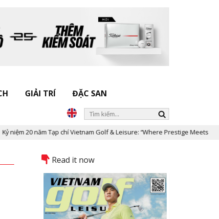
CH
GIẢI TRÍ
ĐẶC SAN
ạp chí Vietnam Golf & Leisure: “Where Prestige Meets Legacy”
Dấ
Read it now
4