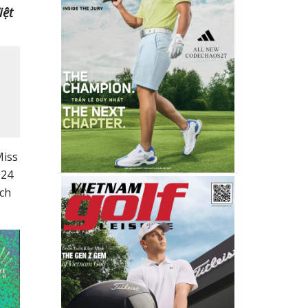
iệt
Miss
024
ịch