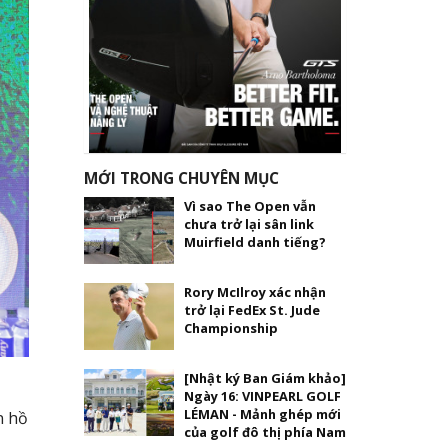
MỚI TRONG CHUYÊN MỤC
Vì sao The Open vẫn
chưa trở lại sân link
Muirfield danh tiếng?
Rory McIlroy xác nhận
trở lại FedEx St. Jude
Championship
[Nhật ký Ban Giám khảo]
Ngày 16: VINPEARL GOLF
LÉMAN - Mảnh ghép mới
n hồ
của golf đô thị phía Nam