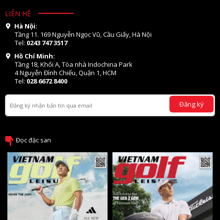
LIÊN HỆ
Hà Nội:
Tầng 11. 169 Nguyễn Ngọc Vũ, Cầu Giấy, Hà Nội
Tel:
0243 747 3517
Hồ Chí Minh:
Tầng 18, Khối A, Tòa nhà Indochina Park
4 Nguyễn Đình Chiểu, Quận 1, HCM
Tel:
028 6672 8400
Đăng ký
Đọc đặc san