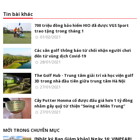
Tin bài khác
700 triệu đồng bảo hiểm HIO đã được VGS Sport
trao tặng trong tháng 1
01/02/2021
Các sân golf thông báo từ chối nhận người chơi
đến từ vùng dịch Covid-19
28/01/2021
The Golf Hub - Trung tâm giải trí và học viện golf
3D trong nhà đầu tiên giữa trung tâm Hà Nội
27/01/2021
Cây Putter Honma cổ được đấu giá hơn 1 tỷ đồng
nhằm gây quỹ từ thiện “Swing vì Miền Trung”
27/01/2021
MỚI TRONG CHUYÊN MỤC
[Nhật ký Ban Giám khảo] Ngày 16: VINPEARL