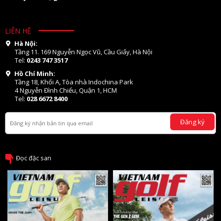
LIÊN HỆ
Hà Nội:
Tầng 11. 169 Nguyễn Ngọc Vũ, Cầu Giấy, Hà Nội
Tel:
0243 747 3517
Hồ Chí Minh:
Tầng 18, Khối A, Tòa nhà Indochina Park
4 Nguyễn Đình Chiểu, Quận 1, HCM
Tel:
028 6672 8400
Đăng ký
Đọc đặc san