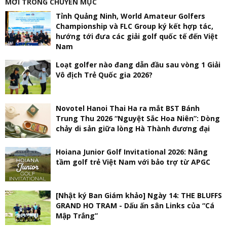
MỚI TRONG CHUYÊN MỤC
Tỉnh Quảng Ninh, World Amateur Golfers
Championship và FLC Group ký kết hợp tác,
hướng tới đưa các giải golf quốc tế đến Việt
Nam
Loạt golfer nào đang dẫn đầu sau vòng 1 Giải
Vô địch Trẻ Quốc gia 2026?
Novotel Hanoi Thai Ha ra mắt BST Bánh
Trung Thu 2026 “Nguyệt Sắc Hoa Niên”: Dòng
chảy di sản giữa lòng Hà Thành đương đại
Hoiana Junior Golf Invitational 2026: Nâng
tầm golf trẻ Việt Nam với bảo trợ từ APGC
[Nhật ký Ban Giám khảo] Ngày 14: THE BLUFFS
GRAND HO TRAM - Dấu ấn sân Links của “Cá
Mập Trắng”