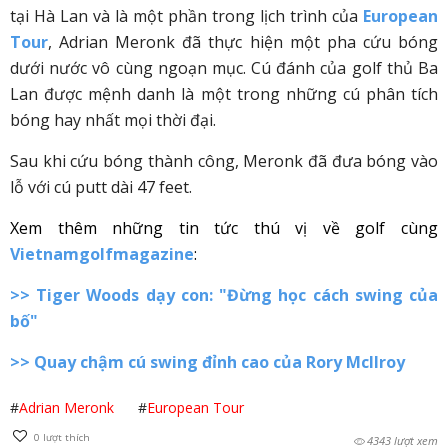
tại Hà Lan và là một phần trong lịch trình của
European
Tour
, Adrian Meronk đã thực hiện một pha cứu bóng
dưới nước vô cùng ngoạn mục. Cú đánh của golf thủ Ba
Lan được mệnh danh là một trong những cú phân tích
bóng hay nhất mọi thời đại.
Sau khi cứu bóng thành công, Meronk đã đưa bóng vào
lỗ với cú putt dài 47 feet.
Xem thêm những tin tức thú vị về golf cùng
Vietnamgolfmagazine
:
>>
Tiger Woods dạy con: "Đừng học cách swing của
bố"
>>
Quay chậm cú swing đỉnh cao của Rory McIlroy
#
Adrian Meronk
#
European Tour
0
lượt thích
4343 lượt xem