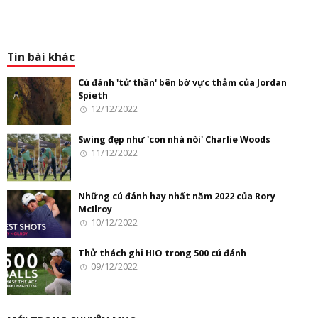
Tin bài khác
Cú đánh 'tử thần' bên bờ vực thẳm của Jordan
Spieth
12/12/2022
Swing đẹp như 'con nhà nòi' Charlie Woods
11/12/2022
Những cú đánh hay nhất năm 2022 của Rory
McIlroy
10/12/2022
Thử thách ghi HIO trong 500 cú đánh
09/12/2022