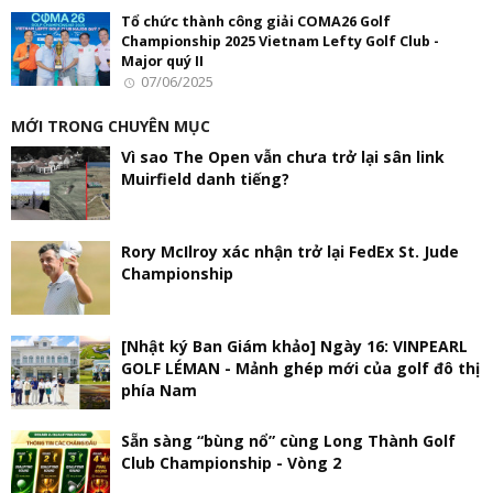
Tổ chức thành công giải COMA26 Golf
Championship 2025 Vietnam Lefty Golf Club -
Major quý II
07/06/2025
MỚI TRONG CHUYÊN MỤC
Vì sao The Open vẫn chưa trở lại sân link
Muirfield danh tiếng?
Rory McIlroy xác nhận trở lại FedEx St. Jude
Championship
[Nhật ký Ban Giám khảo] Ngày 16: VINPEARL
GOLF LÉMAN - Mảnh ghép mới của golf đô thị
phía Nam
Sẵn sàng “bùng nổ” cùng Long Thành Golf
Club Championship - Vòng 2