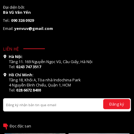
Đại diện bởi:
Bà Vũ Vân Yến
Tel.:
090 326 0929
Email:
yenvuv@gmail.com
LIÊN HỆ
Hà Nội:
Tầng 11. 169 Nguyễn Ngọc Vũ, Cầu Giấy, Hà Nội
Tel:
0243 747 3517
Hồ Chí Minh:
Tầng 18, Khối A, Tòa nhà Indochina Park
4 Nguyễn Đình Chiểu, Quận 1, HCM
Tel:
028 6672 8400
Đăng ký
Đọc đặc san