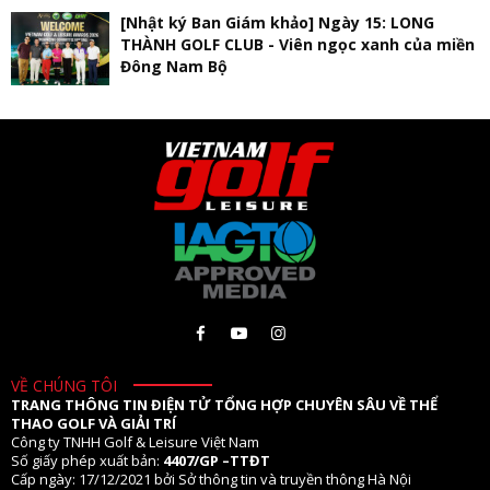
[Nhật ký Ban Giám khảo] Ngày 15: LONG
THÀNH GOLF CLUB - Viên ngọc xanh của miền
Đông Nam Bộ
VỀ CHÚNG TÔI
TRANG THÔNG TIN ĐIỆN TỬ TỔNG HỢP CHUYÊN SÂU VỀ THỂ
THAO GOLF VÀ GIẢI TRÍ
Công ty TNHH Golf & Leisure Việt Nam
Số giấy phép xuất bản:
4407/GP –TTĐT
Cấp ngày: 17/12/2021 bởi Sở thông tin và truyền thông Hà Nội