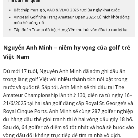
Tin bài liên quan
Bất chấp mưa gió, VAO & VLAO 2025 rực lửa ngày khai cuộc
Vinpearl Golf Nha Trang Amateur Open 2025: Cú hích khởi động
mùa hè bùng nổ
Tập đoàn Trump đổ bộ, Hưng Yên thu hút vốn đầu tư cao kỷ lục
Nguyễn Anh Minh – niềm hy vọng của golf trẻ
Việt Nam
Dù mới 17 tuổi, Nguyễn Anh Minh đã sớm ghi dấu ấn
trong làng golf Việt với nhiều thành tích nổi bật trong
nước và quốc tế. Sắp tới, Anh Minh sẽ thi đấu tại The
Amateur Championship lần thứ 130, diễn ra từ ngày 16–
21/6/2025 tại hai sân golf đẳng cấp Royal St. George’s và
Royal Cinque Ports. Anh Minh sẽ cùng 287 golfer nghiệp
dư hàng đầu thế giới tranh tài ở hai vòng đấu gậy 18 hố.
Sau đó, 64 golfer có điểm số tốt nhất và hoà sẽ bước vào
vòng đấu đối kháng trực tiếp để tìm ra nhà vô địch.