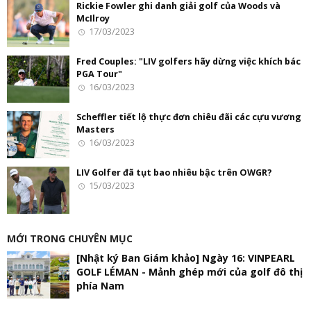
Rickie Fowler ghi danh giải golf của Woods và
McIlroy
17/03/2023
Fred Couples: "LIV golfers hãy dừng việc khích bác
PGA Tour"
16/03/2023
Scheffler tiết lộ thực đơn chiêu đãi các cựu vương
Masters
16/03/2023
LIV Golfer đã tụt bao nhiêu bậc trên OWGR?
15/03/2023
MỚI TRONG CHUYÊN MỤC
[Nhật ký Ban Giám khảo] Ngày 16: VINPEARL
GOLF LÉMAN - Mảnh ghép mới của golf đô thị
phía Nam