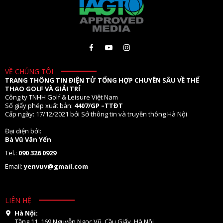
VỀ CHÚNG TÔI
TRANG THÔNG TIN ĐIỆN TỬ TỔNG HỢP CHUYÊN SÂU VỀ THỂ
THAO GOLF VÀ GIẢI TRÍ
Công ty TNHH Golf & Leisure Việt Nam
Số giấy phép xuất bản:
4407/GP –TTĐT
Cấp ngày: 17/12/2021 bởi Sở thông tin và truyền thông Hà Nội
Đại diện bởi:
Bà Vũ Vân Yến
Tel.:
090 326 0929
Email:
yenvuv@gmail.com
LIÊN HỆ
Hà Nội:
Tầng 11. 169 Nguyễn Ngọc Vũ, Cầu Giấy, Hà Nội