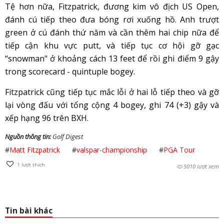
Tệ hơn nữa, Fitzpatrick, đương kim vô địch US Open,
đánh cú tiếp theo đưa bóng rơi xuống hồ. Anh trượt
green ở cú đánh thứ năm và cần thêm hai chip nữa để
tiếp cận khu vực putt, và tiếp tục cơ hội gỡ gạc
“snowman" ở khoảng cách 13 feet để rồi ghi điểm 9 gậy
trong scorecard - quintuple bogey.
Fitzpatrick cũng tiếp tục mắc lỗi ở hai lỗ tiếp theo và gỡ
lại vòng đấu với tổng cộng 4 bogey, ghi 74 (+3) gậy và
xếp hạng 96 trên BXH.
Nguồn thông tin:
Golf Digest
#
Matt Fitzpatrick
#
valspar-championship
#
PGA Tour
1
lượt thích
5010 lượt xem
Tin bài khác