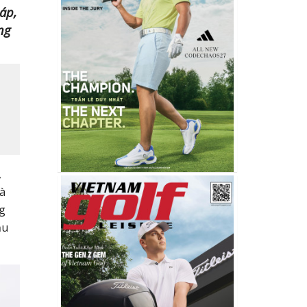
áp,
ng
,
và
ng
ầu