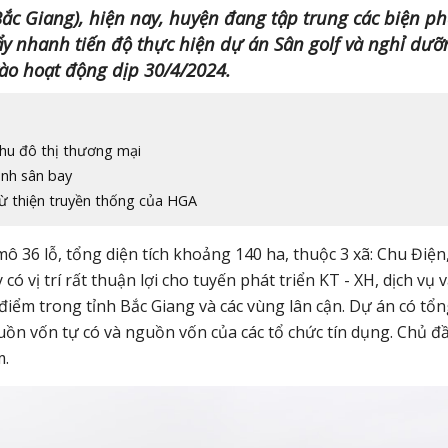
c Giang), hiện nay, huyện đang tập trung các biện ph
y nhanh tiến độ thực hiện dự án Sân golf và nghỉ dưỡ
ào hoạt động dịp 30/4/2024.
hu đô thị thương mại
ạnh sân bay
 từ thiện truyền thống của HGA
 36 lỗ, tổng diện tích khoảng 140 ha, thuộc 3 xã: Chu Điện
 vị trí rất thuận lợi cho tuyến phát triển KT - XH, dịch vụ 
g điểm trong tỉnh Bắc Giang và các vùng lân cận. Dự án có tổ
ồn vốn tự có và nguồn vốn của các tổ chức tín dụng. Chủ đ
m.