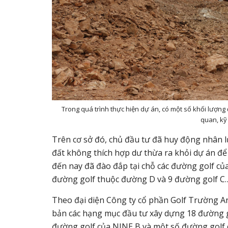
Trong quá trình thực hiện dự án, có một số khối lượn
quan, kỹ
Trên cơ sở đó, chủ đầu tư đã huy động nhân lự
đất không thích hợp dư thừa ra khỏi dự án để l
đến nay đã đào đắp tại chỗ các đường golf củ
đường golf thuộc đường D và 9 đường golf C… 
Theo đại diện Công ty cổ phần Golf Trường An
bản các hạng mục đầu tư xây dựng 18 đường g
đường golf của NINE B và một số đường golf 