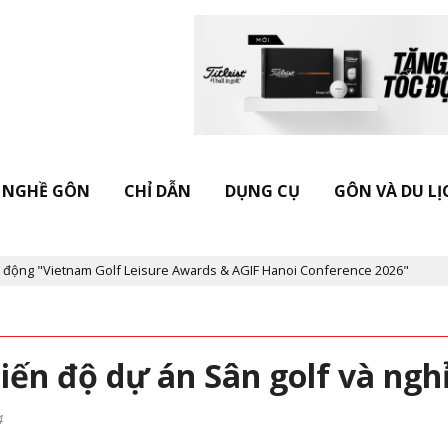
NGHỀ GÔN
CHỈ DẪN
DỤNG CỤ
GÔN VÀ DU LỊ
ietnam Golf Leisure Awards & AGIF Hanoi Conference 2026"
Kỷ n
ến độ dự án Sân golf và ngh
4