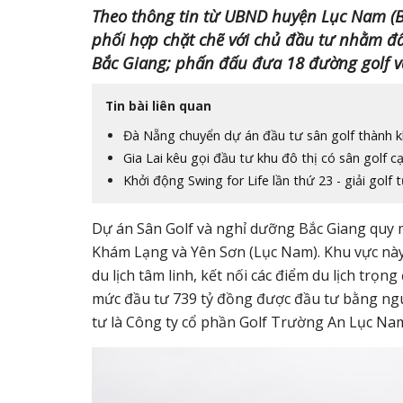
Theo thông tin từ UBND huyện Lục Nam (Bắ
phối hợp chặt chẽ với chủ đầu tư nhằm đẩ
Bắc Giang; phấn đấu đưa 18 đường golf v
Tin bài liên quan
Đà Nẵng chuyển dự án đầu tư sân golf thành k
Gia Lai kêu gọi đầu tư khu đô thị có sân golf c
Khởi động Swing for Life lần thứ 23 - giải golf
Dự án Sân Golf và nghỉ dưỡng Bắc Giang quy mô
Khám Lạng và Yên Sơn (Lục Nam). Khu vực này có
du lịch tâm linh, kết nối các điểm du lịch trọn
mức đầu tư 739 tỷ đồng được đầu tư bằng ngu
tư là Công ty cổ phần Golf Trường An Lục Na