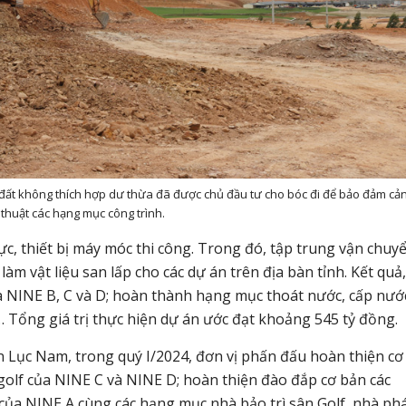
g đất không thích hợp dư thừa đã được chủ đầu tư cho bóc đi để bảo đảm cả
 thuật các hạng mục công trình.
c, thiết bị máy móc thi công. Trong đó, tập trung vận chuy
àm vật liệu san lấp cho các dự án trên địa bàn tỉnh. Kết quả,
a NINE B, C và D; hoàn thành hạng mục thoát nước, cấp nướ
Tổng giá trị thực hiện dự án ước đạt khoảng 545 tỷ đồng.
 Lục Nam, trong quý I/2024, đơn vị phấn đấu hoàn thiện cơ
olf của NINE C và NINE D; hoàn thiện đào đắp cơ bản các
của NINE A cùng các hạng mục nhà bảo trì sân Golf, nhà ph