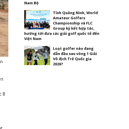
Nam Bộ
Tỉnh Quảng Ninh, World
Amateur Golfers
Championship và FLC
Group ký kết hợp tác,
hướng tới đưa các giải golf quốc tế đến
Việt Nam
Loạt golfer nào đang
dẫn đầu sau vòng 1 Giải
Vô địch Trẻ Quốc gia
nh
2026?
ển
c 8
át