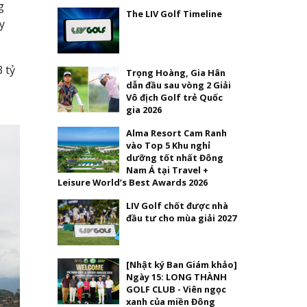
g
The LIV Golf Timeline
y
 tỷ
Trọng Hoàng, Gia Hân
dẫn đầu sau vòng 2 Giải
Vô địch Golf trẻ Quốc
gia 2026
Alma Resort Cam Ranh
vào Top 5 Khu nghỉ
dưỡng tốt nhất Đông
Nam Á tại Travel +
Leisure World’s Best Awards 2026
LIV Golf chốt được nhà
đầu tư cho mùa giải 2027
[Nhật ký Ban Giám khảo]
Ngày 15: LONG THÀNH
GOLF CLUB - Viên ngọc
xanh của miền Đông