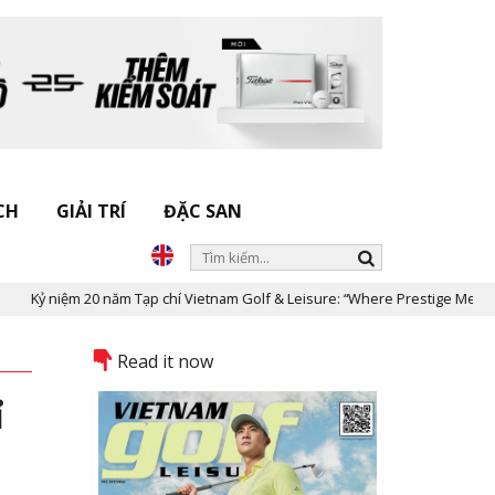
CH
GIẢI TRÍ
ĐẶC SAN
iệm 20 năm Tạp chí Vietnam Golf & Leisure: “Where Prestige Meets Legacy”
Read it now
ỉ