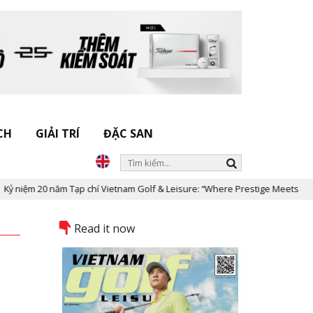
CH
GIẢI TRÍ
ĐẶC SAN
ạp chí Vietnam Golf & Leisure: “Where Prestige Meets Legacy”
Dấ
Read it now
n