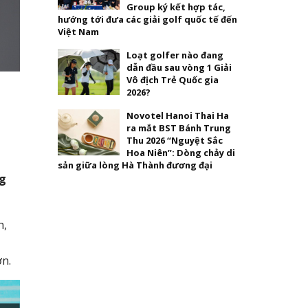
Group ký kết hợp tác,
hướng tới đưa các giải golf quốc tế đến
Việt Nam
Loạt golfer nào đang
dẫn đầu sau vòng 1 Giải
Vô địch Trẻ Quốc gia
2026?
m
Novotel Hanoi Thai Ha
ra mắt BST Bánh Trung
Thu 2026 “Nguyệt Sắc
Hoa Niên”: Dòng chảy di
sản giữa lòng Hà Thành đương đại
ng
h,
ơn.