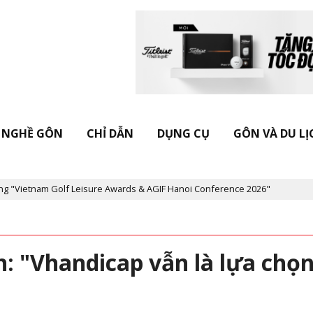
NGHỀ GÔN
CHỈ DẪN
DỤNG CỤ
GÔN VÀ DU LỊ
Leisure Awards & AGIF Hanoi Conference 2026"
Kỷ niệm 20 năm T
: "Vhandicap vẫn là lựa chọ