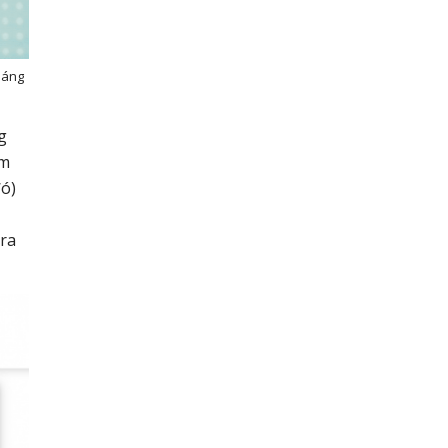
háng
g
ểm
đó)
 ra