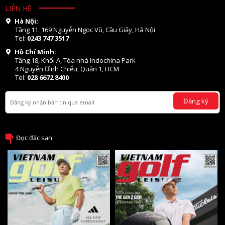
LIÊN HỆ
Hà Nội:
Tầng 11. 169 Nguyễn Ngọc Vũ, Cầu Giấy, Hà Nội
Tel:
0243 747 3517
Hồ Chí Minh:
Tầng 18, Khối A, Tòa nhà Indochina Park
4 Nguyễn Đình Chiểu, Quận 1, HCM
Tel:
028 6672 8400
Đăng ký
Đọc đặc san