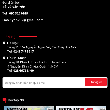
Đại diện bởi:
Bà Vũ Vân Yến
Tel.:
090 326 0929
Email:
yenvuv@gmail.com
LIÊN HỆ
Hà Nội:
Tầng 11. 169 Nguyễn Ngọc Vũ, Cầu Giấy, Hà Nội
Tel:
0243 747 3517
Hồ Chí Minh:
Tầng 18, Khối A, Tòa nhà Indochina Park
4 Nguyễn Đình Chiểu, Quận 1, HCM
Tel:
028 6672 8400
Đăng ký
Đọc tạp chí