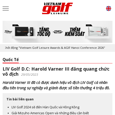
i động "Vietnam Golf Leisure Awards & AGIF Hanoi Conference 2026"
K
Quốc Tế
LIV Golf D.C: Harold Varner III đăng quang chức
vô địch
29/05/2023
Harold Varner III đã có được danh hiệu vô địch LIV Golf cá nhân
đầu tiên trong sự nghiệp và giành được số tiền thưởng 4 triệu đô.
Tin bài liên quan
LIV Golf 2024 sẽ đến Hàn Quốc và Hồng Kông
Giải Mizuho Americas Open và những điều cần biết