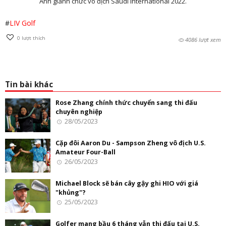
Anh giành chức vô địch Saudi International 2022.
#
LIV Golf
0
lượt thích
4086 lượt xem
Tin bài khác
Rose Zhang chính thức chuyển sang thi đấu
chuyên nghiệp
28/05/2023
Cặp đôi Aaron Du - Sampson Zheng vô địch U.S.
Amateur Four-Ball
26/05/2023
Michael Block sẽ bán cây gậy ghi HIO với giá
"khủng"?
25/05/2023
Golfer mang bầu 6 tháng vẫn thi đấu tại U.S.