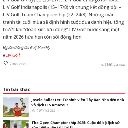
LIV Golf Indianapolis (15–17/8) và chung kết đồng đội –
LIV Golf Team Championship (22–24/8). Những màn
tranh tài cuối mùa sẽ định hình cuộc đua danh hiệu tổng
trước khi “đoàn xiếc lưu động” LIV Golf bước sang một
năm 2026 hứa hẹn còn sôi động hơn.
Nguồn thông tin:
Golf Monthly
#
LIV Golf
0
lượt thích
3566 lượt xem
Tin bài khác
Josele Ballester: Từ sinh viên Tây Ban Nha đến nhà
vô địch U.S Amateur
19/11/2025
The Open Championship 2025: Cuộc đổ bộ lịch sử
của “đội quân LIV Golf”