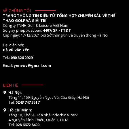
VỀ CHÚNG TÔI
TRANG THÔNG TIN ĐIỆN TỬ TỔNG HỢP CHUYÊN SÂU VỀ THỂ
THAO GOLF VÀ GIẢI TRÍ
Công ty TNHH Golf & Leisure Việt Nam
Số giấy phép xuất bản:
4407/GP –TTĐT
Cấp ngày: 17/12/2021 bởi Sở thông tin và truyền thông Hà Nội
Đại diện bởi:
Bà Vũ Vân Yến
Tel.:
090 326 0929
Email:
yenvuv@gmail.com
LIÊN HỆ
Hà Nội:
Tầng 11. 169 Nguyễn Ngọc Vũ, Cầu Giấy, Hà Nội
Tel:
0243 747 3517
Hồ Chí Minh:
Tầng 18, Khối A, Tòa nhà Indochina Park
4 Nguyễn Đình Chiểu, Quận 1, HCM
Tel:
028 6672 8400