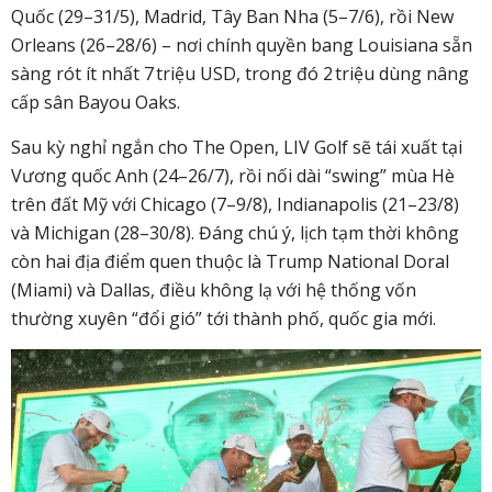
Quốc (29–31/5), Madrid, Tây Ban Nha (5–7/6), rồi New
Orleans (26–28/6) – nơi chính quyền bang Louisiana sẵn
sàng rót ít nhất 7 triệu USD, trong đó 2 triệu dùng nâng
cấp sân Bayou Oaks.
Sau kỳ nghỉ ngắn cho The Open, LIV Golf sẽ tái xuất tại
Vương quốc Anh (24–26/7), rồi nối dài “swing” mùa Hè
trên đất Mỹ với Chicago (7–9/8), Indianapolis (21–23/8)
và Michigan (28–30/8). Đáng chú ý, lịch tạm thời không
còn hai địa điểm quen thuộc là Trump National Doral
(Miami) và Dallas, điều không lạ với hệ thống vốn
thường xuyên “đổi gió” tới thành phố, quốc gia mới.