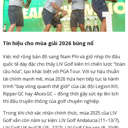
Tín hiệu cho mùa giải 2026 bùng nổ
Việc mở rộng bản đồ sang Nam Phi và giữ nhịp thi đấu
quốc tế dày đặc cho thấy LIV Golf kiên trì chiến lược “toàn
cầu hóa”, tạo khác biệt với PGA Tour. Với sự hậu thuẫn
tài chính mạnh mẽ, mùa 2026 hứa hẹn tiếp tục là hành
trình “bay vòng quanh thế giới” của các đội Legion XIII,
Ripper GC hay 4Aces GC – đồng thời gây sức ép lên lịch
thi đấu truyền thống của golf chuyên nghiệp.
Trong khi chờ xác nhận chính thức, mùa 2025 của LIV
Golf vẫn còn năm sự kiện: LIV Golf Andalucia (11–13/7),
LIV Golf UK by JCB (25–27/7), LIV Golf Chicago (8–10/8),