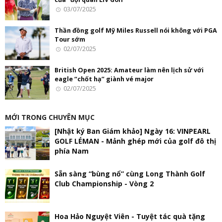
03/07/2025
Thần đồng golf Mỹ Miles Russell nói không với PGA
Tour sớm
02/07/2025
British Open 2025: Amateur làm nên lịch sử với
eagle “chốt hạ” giành vé major
02/07/2025
MỚI TRONG CHUYÊN MỤC
[Nhật ký Ban Giám khảo] Ngày 16: VINPEARL
GOLF LÉMAN - Mảnh ghép mới của golf đô thị
phía Nam
Sẵn sàng “bùng nổ” cùng Long Thành Golf
Club Championship - Vòng 2
Hoa Hảo Nguyệt Viên - Tuyệt tác quà tặng