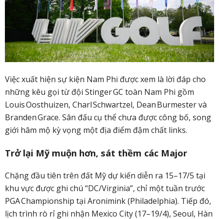
Việc xuất hiện sự kiện Nam Phi được xem là lời đáp cho
những kêu gọi từ đội Stinger GC toàn Nam Phi gồm
Louis Oosthuizen, Charl Schwartzel, Dean Burmester và
Branden Grace. Sân đấu cụ thể chưa được công bố, song
giới hâm mộ kỳ vọng một địa điểm đậm chất links.
Trở lại Mỹ muộn hơn, sát thềm các Major
Chặng đầu tiên trên đất Mỹ dự kiến diễn ra 15–17/5 tại
khu vực được ghi chú “DC/Virginia”, chỉ một tuần trước
PGA Championship tại Aronimink (Philadelphia). Tiếp đó,
lịch trình rò rỉ ghi nhận Mexico City (17–19/4), Seoul, Hàn