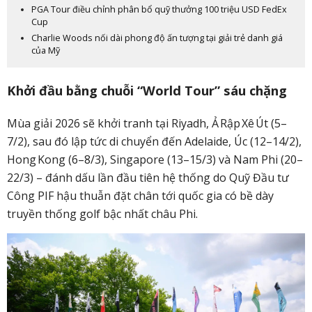
PGA Tour điều chỉnh phân bổ quỹ thưởng 100 triệu USD FedEx
Cup
Charlie Woods nối dài phong độ ấn tượng tại giải trẻ danh giá
của Mỹ
Khởi đầu bằng chuỗi “World Tour” sáu chặng
Mùa giải 2026 sẽ khởi tranh tại Riyadh, Ả Rập Xê Út (5–
7/2), sau đó lập tức di chuyển đến Adelaide, Úc (12–14/2),
Hong Kong (6–8/3), Singapore (13–15/3) và Nam Phi (20–
22/3) – đánh dấu lần đầu tiên hệ thống do Quỹ Đầu tư
Công PIF hậu thuẫn đặt chân tới quốc gia có bề dày
truyền thống golf bậc nhất châu Phi.