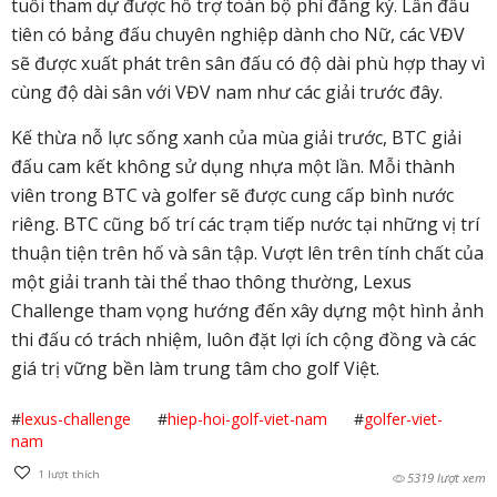
tuổi tham dự được hỗ trợ toàn bộ phí đăng ký. Lần đầu
tiên có bảng đấu chuyên nghiệp dành cho Nữ, các VĐV
sẽ được xuất phát trên sân đấu có độ dài phù hợp thay vì
cùng độ dài sân với VĐV nam như các giải trước đây.
Kế thừa nỗ lực sống xanh của mùa giải trước, BTC giải
đấu cam kết không sử dụng nhựa một lần. Mỗi thành
viên trong BTC và golfer sẽ được cung cấp bình nước
riêng. BTC cũng bố trí các trạm tiếp nước tại những vị trí
thuận tiện trên hố và sân tập. Vượt lên trên tính chất của
một giải tranh tài thể thao thông thường, Lexus
Challenge tham vọng hướng đến xây dựng một hình ảnh
thi đấu có trách nhiệm, luôn đặt lợi ích cộng đồng và các
giá trị vững bền làm trung tâm cho golf Việt.
#
lexus-challenge
#
hiep-hoi-golf-viet-nam
#
golfer-viet-
nam
1
lượt thích
5319 lượt xem