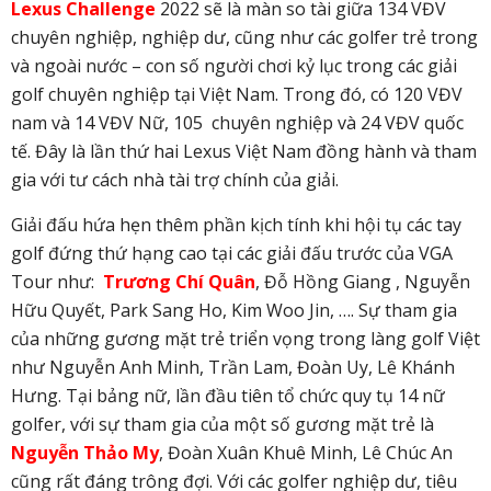
Lexus Challenge
2022 sẽ là màn so tài giữa 134 VĐV
chuyên nghiệp, nghiệp dư, cũng như các golfer trẻ trong
và ngoài nước – con số người chơi kỷ lục trong các giải
golf chuyên nghiệp tại Việt Nam. Trong đó, có 120 VĐV
nam và 14 VĐV Nữ, 105 chuyên nghiệp và 24 VĐV quốc
tế. Đây là lần thứ hai Lexus Việt Nam đồng hành và tham
gia với tư cách nhà tài trợ chính của giải.
Giải đấu hứa hẹn thêm phần kịch tính khi hội tụ các tay
golf đứng thứ hạng cao tại các giải đấu trước của VGA
Tour như:
Trương Chí Quân
, Đỗ Hồng Giang , Nguyễn
Hữu Quyết, Park Sang Ho, Kim Woo Jin, …. Sự tham gia
của những gương mặt trẻ triển vọng trong làng golf Việt
như Nguyễn Anh Minh, Trần Lam, Đoàn Uy, Lê Khánh
Hưng. Tại bảng nữ, lần đầu tiên tổ chức quy tụ 14 nữ
golfer, với sự tham gia của một số gương mặt trẻ là
Nguyễn Thảo My
, Đoàn Xuân Khuê Minh, Lê Chúc An
cũng rất đáng trông đợi. Với các golfer nghiệp dư, tiêu