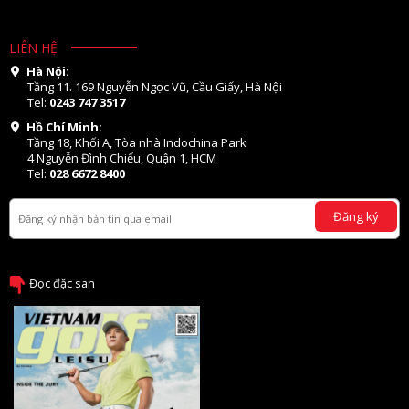
LIÊN HỆ
Hà Nội:
Tầng 11. 169 Nguyễn Ngọc Vũ, Cầu Giấy, Hà Nội
Tel:
0243 747 3517
Hồ Chí Minh:
Tầng 18, Khối A, Tòa nhà Indochina Park
4 Nguyễn Đình Chiểu, Quận 1, HCM
Tel:
028 6672 8400
Đăng ký
Đọc đặc san