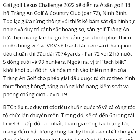
Giải golf Lexus Challenge 2022 sẽ diễn ra ở sân golf 18
hố Tràng An Golf & Country Club (par 72), Ninh Bình.
Tọa lạc giữa rừng thông với thiết kế bám sát địa hình tự
nhiên và duy trì cảnh sắc hoang sơ, sân golf Tràng An
hứa hẹn mang lại cho golfer cảm giác chinh phục thiên
nhiên hùng vĩ. Các VĐV sẽ tranh tài trên sân Champion
tiêu chuẩn thi đấu dài 7074 yards - Par 72 với 2 hồ nước,
5 dòng suối và 98 bunkers. Ngoài ra, vị trí “tách biệt"
khỏi khói bụi đô thị và hòa mình vào thiên nhiên của
Tràng An Golf cho phép giải đấu được tổ chức theo hình
thức “bong bóng", tăng cường khả năng kiểm soát và
phòng chống dịch Covid-19.
BTC tiếp tục duy trì các tiêu chuẩn quốc tế về cả công tác
tổ chức lẫn chuyên môn. Trong đó, sẽ có đến 6 trọng tài
Level 3 – cấp độ cao nhất, tham gia công tác trọng tài,
mang đến chất lượng công tác kỹ thuật cao nhất cho giải
đấu. Giải sẽ áp dụng luật quốc tế mới nhất, trong đó nổi