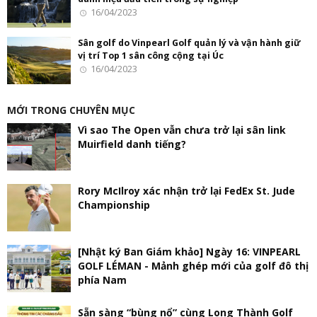
16/04/2023
Sân golf do Vinpearl Golf quản lý và vận hành giữ
vị trí Top 1 sân công cộng tại Úc
16/04/2023
MỚI TRONG CHUYÊN MỤC
Vì sao The Open vẫn chưa trở lại sân link
Muirfield danh tiếng?
Rory McIlroy xác nhận trở lại FedEx St. Jude
Championship
[Nhật ký Ban Giám khảo] Ngày 16: VINPEARL
GOLF LÉMAN - Mảnh ghép mới của golf đô thị
phía Nam
Sẵn sàng “bùng nổ” cùng Long Thành Golf