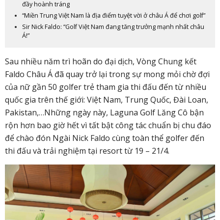
đầy hoành tráng
“Miền Trung Việt Nam là địa điểm tuyệt vời ở châu Á để chơi golf”
Sir Nick Faldo: “Golf Việt Nam đang tăng trưởng mạnh nhất châu
Á!”
Sau nhiều năm trì hoãn do đại dịch, Vòng Chung kết
Faldo Châu Á đã quay trở lại trong sự mong mỏi chờ đợi
của nữ gần 50 golfer trẻ tham gia thi đấu đến từ nhiều
quốc gia trên thế giới: Việt Nam, Trung Quốc, Đài Loan,
Pakistan,…Những ngày này, Laguna Golf Lăng Cô bận
rộn hơn bao giờ hết vì tất bật công tác chuẩn bị chu đáo
để chào đón Ngài Nick Faldo cùng toàn thể golfer đến
thi đấu và trải nghiệm tại resort từ 19 – 21/4.