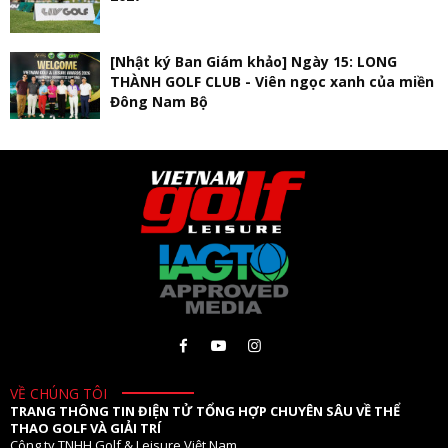
[Nhật ký Ban Giám khảo] Ngày 15: LONG
THÀNH GOLF CLUB - Viên ngọc xanh của miền
Đông Nam Bộ
VỀ CHÚNG TÔI
TRANG THÔNG TIN ĐIỆN TỬ TỔNG HỢP CHUYÊN SÂU VỀ THỂ
THAO GOLF VÀ GIẢI TRÍ
Công ty TNHH Golf & Leisure Việt Nam