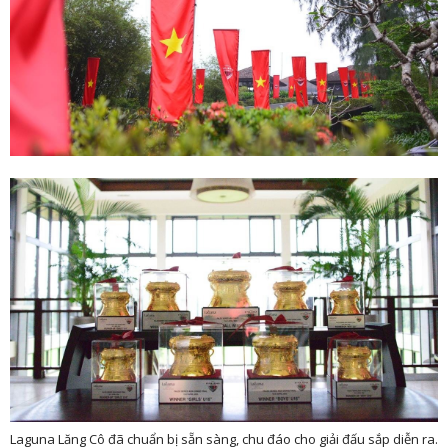
Laguna Lăng Cô đã chuẩn bị sẵn sàng, chu đáo cho giải đấu sắp diễn ra.