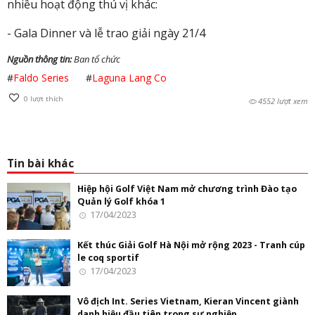
nhiều hoạt động thú vị khác:
- Gala Dinner và lễ trao giải ngày 21/4
Nguồn thông tin:
Ban tổ chức
#
Faldo Series
#
Laguna Lang Co
0
lượt thích
4552 lượt xem
Tin bài khác
Hiệp hội Golf Việt Nam mở chương trình Đào tạo
Quản lý Golf khóa 1
17/04/2023
Kết thúc Giải Golf Hà Nội mở rộng 2023 - Tranh cúp
le coq sportif
17/04/2023
Vô địch Int. Series Vietnam, Kieran Vincent giành
danh hiệu đầu tiên trong sự nghiệp