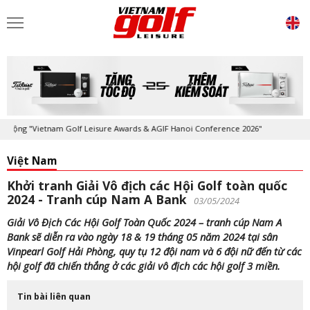
 "Vietnam Golf Leisure Awards & AGIF Hanoi Conference 2026"
Kỷ niệm
Việt Nam
Khởi tranh Giải Vô địch các Hội Golf toàn quốc
2024 - Tranh cúp Nam A Bank
03/05/2024
Giải Vô Địch Các Hội Golf Toàn Quốc 2024 – tranh cúp Nam A
Bank sẽ diễn ra vào ngày 18 & 19 tháng 05 năm 2024 tại sân
Vinpearl Golf Hải Phòng, quy tụ 12 đội nam và 6 đội nữ đến từ các
hội golf đã chiến thắng ở các giải vô địch các hội golf 3 miền.
Tin bài liên quan