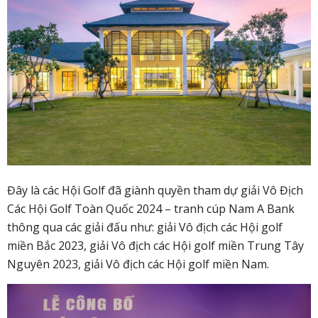
Đây là các Hội Golf đã giành quyền tham dự giải Vô Địch
Các Hội Golf Toàn Quốc 2024 – tranh cúp Nam A Bank
thông qua các giải đấu như: giải Vô địch các Hội golf
miền Bắc 2023, giải Vô địch các Hội golf miền Trung Tây
Nguyên 2023, giải Vô địch các Hội golf miền Nam.