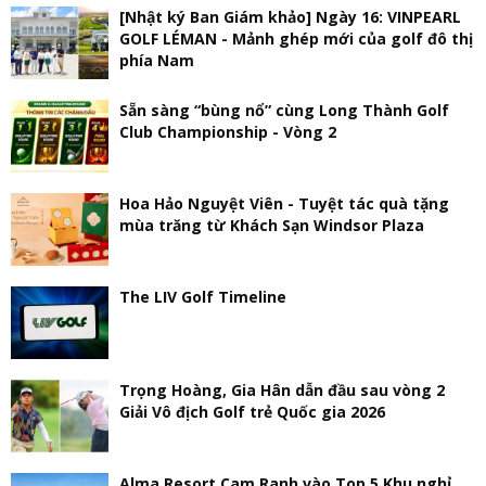
[Nhật ký Ban Giám khảo] Ngày 16: VINPEARL
GOLF LÉMAN - Mảnh ghép mới của golf đô thị
phía Nam
Sẵn sàng “bùng nổ” cùng Long Thành Golf
Club Championship - Vòng 2
Hoa Hảo Nguyệt Viên - Tuyệt tác quà tặng
mùa trăng từ Khách Sạn Windsor Plaza
The LIV Golf Timeline
Trọng Hoàng, Gia Hân dẫn đầu sau vòng 2
Giải Vô địch Golf trẻ Quốc gia 2026
Alma Resort Cam Ranh vào Top 5 Khu nghỉ