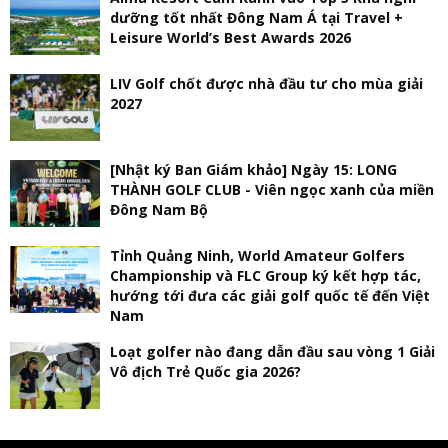
dưỡng tốt nhất Đông Nam Á tại Travel +
Leisure World’s Best Awards 2026
LIV Golf chốt được nhà đầu tư cho mùa giải
2027
[Nhật ký Ban Giám khảo] Ngày 15: LONG
THÀNH GOLF CLUB - Viên ngọc xanh của miền
Đông Nam Bộ
Tỉnh Quảng Ninh, World Amateur Golfers
Championship và FLC Group ký kết hợp tác,
hướng tới đưa các giải golf quốc tế đến Việt
Nam
Loạt golfer nào đang dẫn đầu sau vòng 1 Giải
Vô địch Trẻ Quốc gia 2026?