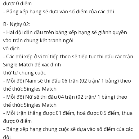
được 0 điểm
- Bảng xếp hạng sẽ dựa vào số điểm của các đội
B- Ngày 02:
- Hai đội dẫn đầu trên bảng xếp hạng sẽ giành quyền
vào trận chung kết tranh ngôi
vô địch
- Các đội xếp ở vị trí tiếp theo sẽ tiếp tục thi đấu các trận
Single Match để xác định
thứ tự chung cuộc
- Mỗi đội Nam sẽ thi đấu 06 trận (02 trận/ 1 bảng) theo
thể thức Singles Match
- Mỗi đội Nữ sẽ thi đấu 04 trận (02 trận/ 1 bảng) theo
thể thức Singles Match
- Mỗi trận thắng được 01 điểm, hoà được 0.5 điểm, thua
được 0 điểm
- Bảng xếp hạng chung cuộc sẽ dựa vào số điểm của các
đội.