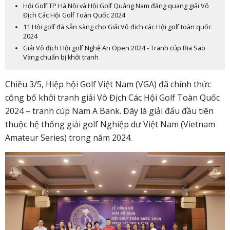
Hội Golf TP Hà Nội và Hội Golf Quảng Nam đăng quang giải Vô
Địch Các Hội Golf Toàn Quốc 2024
11 Hội golf đã sẵn sàng cho Giải Vô địch các Hội golf toàn quốc
2024
Giải Vô địch Hội golf Nghệ An Open 2024 - Tranh cúp Bia Sao
Vàng chuẩn bị khởi tranh
Chiều 3/5, Hiệp hội Golf Việt Nam (VGA) đã chính thức
công bố khởi tranh giải Vô Địch Các Hội Golf Toàn Quốc
2024 – tranh cúp Nam A Bank. Đây là giải đấu đầu tiên
thuộc hệ thống giải golf Nghiệp dư Việt Nam (Vietnam
Amateur Series) trong năm 2024.