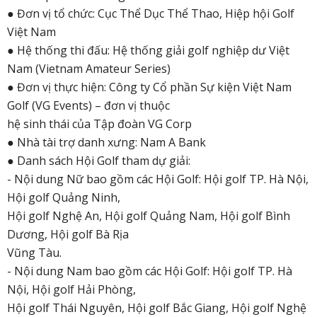
● Đơn vị tổ chức: Cục Thể Dục Thể Thao, Hiệp hội Golf
Việt Nam
● Hệ thống thi đấu: Hệ thống giải golf nghiệp dư Việt
Nam (Vietnam Amateur Series)
● Đơn vị thực hiện: Công ty Cổ phần Sự kiện Việt Nam
Golf (VG Events) – đơn vị thuộc
hệ sinh thái của Tập đoàn VG Corp
● Nhà tài trợ danh xưng: Nam A Bank
● Danh sách Hội Golf tham dự giải:
- Nội dung Nữ bao gồm các Hội Golf: Hội golf TP. Hà Nội,
Hội golf Quảng Ninh,
Hội golf Nghệ An, Hội golf Quảng Nam, Hội golf Bình
Dương, Hội golf Bà Rịa
Vũng Tàu.
- Nội dung Nam bao gồm các Hội Golf: Hội golf TP. Hà
Nội, Hội golf Hải Phòng,
Hội golf Thái Nguyên, Hội golf Bắc Giang, Hội golf Nghệ