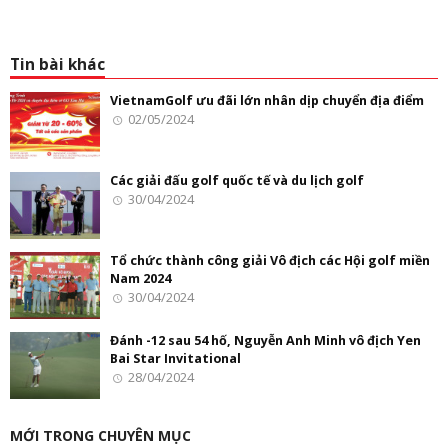
Tin bài khác
VietnamGolf ưu đãi lớn nhân dịp chuyển địa điểm
02/05/2024
Các giải đấu golf quốc tế và du lịch golf
30/04/2024
Tổ chức thành công giải Vô địch các Hội golf miền
Nam 2024
30/04/2024
Đánh -12 sau 54 hố, Nguyễn Anh Minh vô địch Yen
Bai Star Invitational
28/04/2024
MỚI TRONG CHUYÊN MỤC