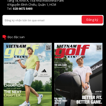
Tầng 18, Khối A, Tòa nhà Indochina Park
4 Nguyễn Đình Chiểu, Quận 1, HCM
Tel:
028 6672 8400
Đăng ký
Đọc đặc san