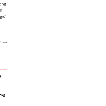
đồng
ch
 giờ
t xem
g
ừng