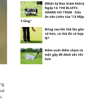
[Nhật ký Ban Giám khảo]
Ngày 14: THE BLUFFS
GRAND HO TRAM - Dấu
ấn sân Links của “Cá Mập
Trắng”
Bóng sau khi thả lăn gần
cờ hơn, cú thả đó có hợp
lệ?
Kiểm soát điểm chạm và
mặt gậy để đánh sắt tốt
hơn
ng.
quá
i