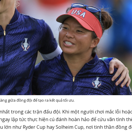
ng giữa đồng đội để tạo ra kết quả tối ưu.
hất trong các trận đấu đội. Khi một người chơi mắc lỗi hoặc
ngay lập tức thực hiện cú đánh hoàn hảo để cứu vãn tình th
ấu lớn như Ryder Cup hay Solheim Cup, nơi tinh thần đồng đ