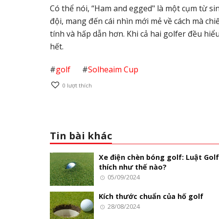
Có thể nói, “Ham and egged" là một cụm từ s
đội, mang đến cái nhìn mới mẻ về cách mà chiế
tính và hấp dẫn hơn. Khi cả hai golfer đều hiể
hết.
#
golf
#
Solheaim Cup
0
lượt thích
Tin bài khác
Xe điện chèn bóng golf: Luật Golf
thích như thế nào?
05/09/2024
Kích thước chuẩn của hố golf
28/08/2024