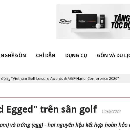
NGHỀ GÔN
CHỈ DẪN
DỤNG CỤ
GÔN VÀ DU LỊ
etnam Golf Leisure Awards & AGIF Hanoi Conference 2026"
Kỷ ni
d Egged" trên sân golf
14/09/2024
am) và trứng (egg) - hai nguyên liệu kết hợp hoàn hảo 