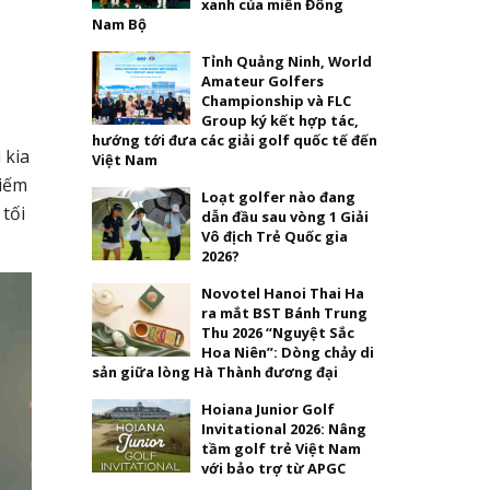
xanh của miền Đông
Nam Bộ
Tỉnh Quảng Ninh, World
Amateur Golfers
Championship và FLC
Group ký kết hợp tác,
hướng tới đưa các giải golf quốc tế đến
 kia
Việt Nam
hiếm
Loạt golfer nào đang
 tối
dẫn đầu sau vòng 1 Giải
Vô địch Trẻ Quốc gia
2026?
Novotel Hanoi Thai Ha
ra mắt BST Bánh Trung
Thu 2026 “Nguyệt Sắc
Hoa Niên”: Dòng chảy di
sản giữa lòng Hà Thành đương đại
Hoiana Junior Golf
Invitational 2026: Nâng
tầm golf trẻ Việt Nam
với bảo trợ từ APGC