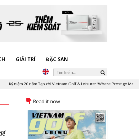
CH
GIẢI TRÍ
ĐẶC SAN
ệm 20 năm Tạp chí Vietnam Golf & Leisure: “Where Prestige Meets Legacy”
Read it now
để