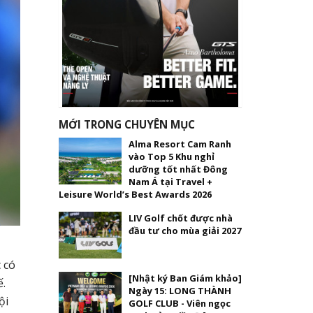
MỚI TRONG CHUYÊN MỤC
Alma Resort Cam Ranh
vào Top 5 Khu nghỉ
dưỡng tốt nhất Đông
Nam Á tại Travel +
Leisure World’s Best Awards 2026
LIV Golf chốt được nhà
đầu tư cho mùa giải 2027
 có
[Nhật ký Ban Giám khảo]
ế.
Ngày 15: LONG THÀNH
ội
GOLF CLUB - Viên ngọc