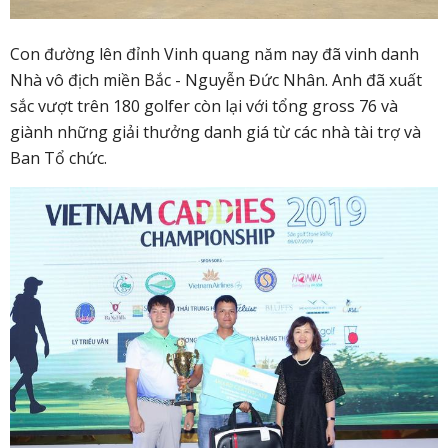
Con đường lên đỉnh Vinh quang năm nay đã vinh danh
Nhà vô địch miền Bắc - Nguyễn Đức Nhân. Anh đã xuất
sắc vượt trên 180 golfer còn lại với tổng gross 76 và
giành những giải thưởng danh giá từ các nhà tài trợ và
Ban Tổ chức.