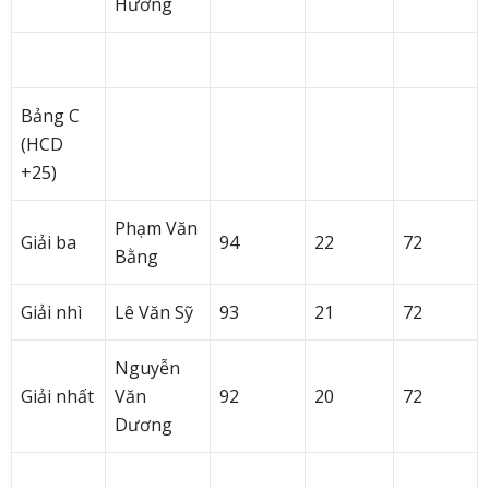
Hương
Bảng C
(HCD
+25)
Phạm Văn
Giải ba
94
22
72
Bằng
Giải nhì
Lê Văn Sỹ
93
21
72
Nguyễn
Giải nhất
Văn
92
20
72
Dương