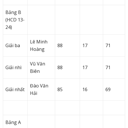
Bảng B
(HCD 13-
24)
Lê Minh
Giải ba
88
17
71
Hoàng
Vũ Văn
Giải nhì
88
17
71
Biên
Đào Văn
Giải nhất
85
16
69
Hải
Bảng A