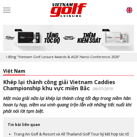
ộng "Vietnam Golf Leisure Awards & AGIF Hanoi Conference 2026"
Kỷ n
Việt Nam
Khép lại thành công giải Vietnam Caddies
Championship khu vực miền Bắc
08/07/2019
Một mùa giải nữa lại khép lại thành công tốt đẹp trong niềm hân
hoan tụ họp, niềm vui vinh quang trộn lẫn với những tiếc nuối khi
phải nói lời tạm biệt.
Tin bài liên quan
Trang An Golf & Resort và All Thailand Golf Tour ký kết hợp tác tổ