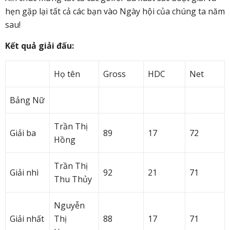
hẹn gặp lại tất cả các bạn vào Ngày hội của chúng ta năm
sau!
Kết quả giải đấu:
Họ tên
Gross
HDC
Net
Bảng Nữ
Trần Thị
Giải ba
89
17
72
Hồng
Trần Thị
Giải nhì
92
21
71
Thu Thủy
Nguyễn
Giải nhất
Thị
88
17
71