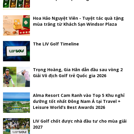
Hoa Hảo Nguyệt Viên - Tuyệt tác quà tặng
mùa trăng từ Khách Sạn Windsor Plaza
The LIV Golf Timeline
Trọng Hoàng, Gia Hân dẫn đầu sau vòng 2
Giải Vô địch Golf trẻ Quốc gia 2026
Alma Resort Cam Ranh vào Top 5 Khu nghỉ
dưỡng tốt nhất Đông Nam Á tại Travel +
Leisure World’s Best Awards 2026
LIV Golf chốt được nhà đầu tư cho mùa giải
2027