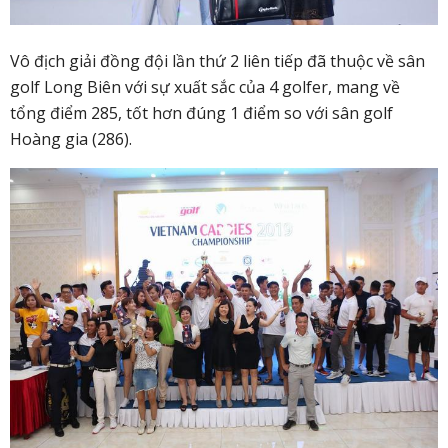
Vô địch giải đồng đội lần thứ 2 liên tiếp đã thuộc về sân
golf Long Biên với sự xuất sắc của 4 golfer, mang về
tổng điểm 285, tốt hơn đúng 1 điểm so với sân golf
Hoàng gia (286).