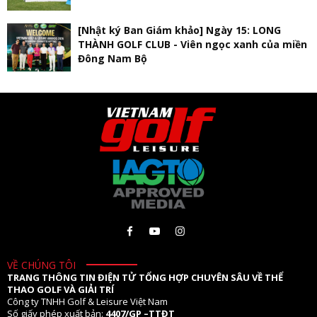
[Nhật ký Ban Giám khảo] Ngày 15: LONG
THÀNH GOLF CLUB - Viên ngọc xanh của miền
Đông Nam Bộ
VỀ CHÚNG TÔI
TRANG THÔNG TIN ĐIỆN TỬ TỔNG HỢP CHUYÊN SÂU VỀ THỂ
THAO GOLF VÀ GIẢI TRÍ
Công ty TNHH Golf & Leisure Việt Nam
Số giấy phép xuất bản:
4407/GP –TTĐT