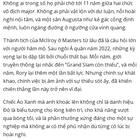
Không ai trong số họ phải chờ tới 11 năm giữa hai chức
vô địch major. Không ai phải vật lộn với dư luận, nỗi hoài
nghi nội tâm, và một sân Augusta như kẻ gác cổng định
mệnh, luôn ngáng đường ở ngưỡng cửa vinh quang.
Thành tích của McIlroy ở Masters từ lâu đã là câu hỏi lớn
với người hâm mộ. Sau ngôi Á quân năm 2022, những kỳ
vọng lại bị dập tắt bởi chuỗi thất bại. Mỗi năm, giới
truyền thông lại nhắc đến “Grand Slam còn thiếu”, và mỗi
năm, Rory lại thêm một lần bất lực. Nhưng chính sự khát
khao, chính việc bị ám ảnh với sự thiếu sót ấy, đã khiến
chiến thắng lần này trở nên vĩ đại.
Chiếc Áo Xanh mà anh khoác lên không chỉ là danh hiệu.
Đó là biểu tượng cho lòng kiên trì, cho khả năng vượt
qua bóng tối, và là phần thưởng xứng đáng cho một sự
nghiệp mà không ai có thể phủ nhận dù từng có lúc bị
hoài nghi.