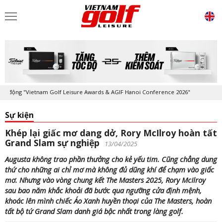
 "Vietnam Golf Leisure Awards & AGIF Hanoi Conference 2026"
Kỷ niệm
Sự kiện
Khép lại giấc mơ dang dở, Rory McIlroy hoàn tất
Grand Slam sự nghiệp
13/04/2025
Augusta không trao phần thưởng cho kẻ yếu tim. Cũng chẳng dung
thứ cho những ai chỉ mơ mà không đủ dũng khí để chạm vào giấc
mơ. Nhưng vào vòng chung kết The Masters 2025, Rory McIlroy
sau bao năm khắc khoải đã bước qua ngưỡng cửa định mệnh,
khoác lên mình chiếc Áo Xanh huyền thoại của The Masters, hoàn
tất bộ tứ Grand Slam danh giá bậc nhất trong làng golf.