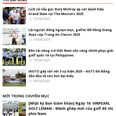
Lịch sử vẫy gọi: Rory McIlroy áp sát danh hiệu
Grand Slam tại The Masters 2025
13/04/2025
Lội ngược dòng ngoạn mục, golfer Đỗ Hồng Giang
đoạt cúp Trang An Classic 2025
10/04/2025
Bốn tài năng trẻ Việt Nam sẵn sàng chinh phục giải
golf quốc tế tại Philippines
10/04/2025
IAGTO gây sốt với 3 sự kiện 2025 – AGTC Đà Nẵng
dẫn đầu về sức hút đại biểu
09/04/2025
MỚI TRONG CHUYÊN MỤC
[Nhật ký Ban Giám khảo] Ngày 16: VINPEARL
GOLF LÉMAN - Mảnh ghép mới của golf đô thị
phía Nam