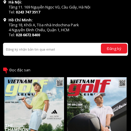
Hà Nội:
Tầng 11. 169 Nguyễn Ngọc Vũ, Cầu Giấy, Hà Nội
Tel:
0243 747 3517
Hồ Chí Minh:
Tầng 18, Khối A, Tòa nhà Indochina Park
4 Nguyễn Đình Chiểu, Quận 1, HCM
Tel:
028 6672 8400
Đăng ký
Đọc đặc san