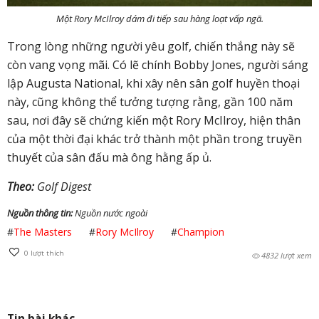
Một Rory McIlroy dám đi tiếp sau hàng loạt vấp ngã.
Trong lòng những người yêu golf, chiến thắng này sẽ
còn vang vọng mãi. Có lẽ chính Bobby Jones, người sáng
lập Augusta National, khi xây nên sân golf huyền thoại
này, cũng không thể tưởng tượng rằng, gần 100 năm
sau, nơi đây sẽ chứng kiến một Rory McIlroy, hiện thân
của một thời đại khác trở thành một phần trong truyền
thuyết của sân đấu mà ông hằng ấp ủ.
Theo:
Golf Digest
Nguồn thông tin:
Nguồn nước ngoài
#
The Masters
#
Rory McIlroy
#
Champion
0
lượt thích
4832 lượt xem
Tin bài khác