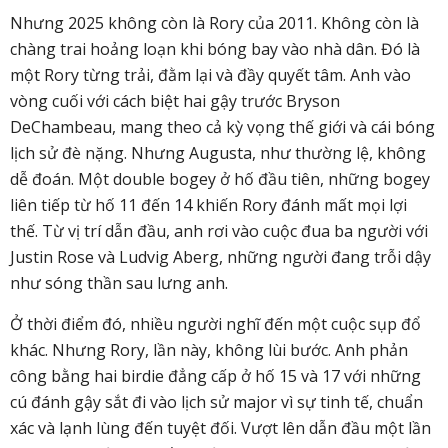
Nhưng 2025 không còn là Rory của 2011. Không còn là
chàng trai hoảng loạn khi bóng bay vào nhà dân. Đó là
một Rory từng trải, đằm lại và đầy quyết tâm. Anh vào
vòng cuối với cách biệt hai gậy trước Bryson
DeChambeau, mang theo cả kỳ vọng thế giới và cái bóng
lịch sử đè nặng. Nhưng Augusta, như thường lệ, không
dễ đoán. Một double bogey ở hố đầu tiên, những bogey
liên tiếp từ hố 11 đến 14 khiến Rory đánh mất mọi lợi
thế. Từ vị trí dẫn đầu, anh rơi vào cuộc đua ba người với
Justin Rose và Ludvig Aberg, những người đang trỗi dậy
như sóng thần sau lưng anh.
Ở thời điểm đó, nhiều người nghĩ đến một cuộc sụp đổ
khác. Nhưng Rory, lần này, không lùi bước. Anh phản
công bằng hai birdie đẳng cấp ở hố 15 và 17 với những
cú đánh gậy sắt đi vào lịch sử major vì sự tinh tế, chuẩn
xác và lạnh lùng đến tuyệt đối. Vượt lên dẫn đầu một lần