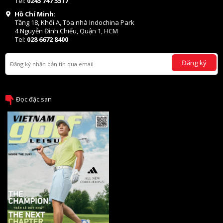
Tel:
0243 747 3517
Hồ Chí Minh:
Tầng 18, Khối A, Tòa nhà Indochina Park
4 Nguyễn Đình Chiểu, Quận 1, HCM
Tel:
028 6672 8400
Đăng ký
Đọc đặc san