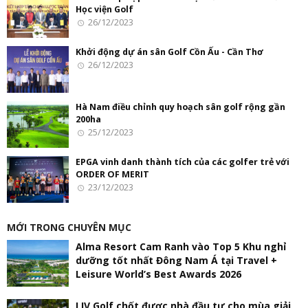
Học viện Golf
26/12/2023
Khởi động dự án sân Golf Cồn Ấu - Cần Thơ
26/12/2023
Hà Nam điều chỉnh quy hoạch sân golf rộng gần
200ha
25/12/2023
EPGA vinh danh thành tích của các golfer trẻ với
ORDER OF MERIT
23/12/2023
MỚI TRONG CHUYÊN MỤC
Alma Resort Cam Ranh vào Top 5 Khu nghỉ
dưỡng tốt nhất Đông Nam Á tại Travel +
Leisure World’s Best Awards 2026
LIV Golf chốt được nhà đầu tư cho mùa giải