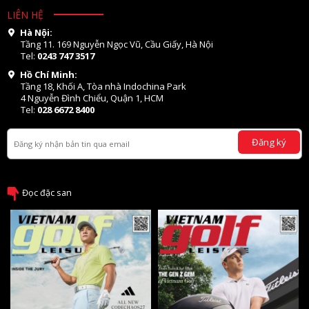
LIÊN HỆ
Hà Nội:
Tầng 11. 169 Nguyễn Ngọc Vũ, Cầu Giấy, Hà Nội
Tel:
0243 747 3517
Hồ Chí Minh:
Tầng 18, Khối A, Tòa nhà Indochina Park
4 Nguyễn Đình Chiểu, Quận 1, HCM
Tel:
028 6672 8400
Đăng ký
Đọc đặc san