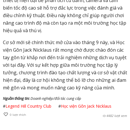
thiết bị hiện đại để phân tích cú đánh, camera và cảm
biến tốc độ cao sẽ hỗ trợ đắc lực trong việc đánh giá và
điều chỉnh kỹ thuật. Điều này không chỉ giúp người chơi
nâng cao trình độ mà còn tạo ra một môi trường học tập
hiệu quả và thú vị.
Cơ sở mới sẽ chính thức mở cửa vào tháng 9 này, và Học
viện Gôn Jack Nicklaus rất mong chờ được chào đón các
tay gôn từ khắp nơi đến trải nghiệm những dịch vụ tuyệt
vời tại đây. Với sự kết hợp giữa môi trường học tập lý
tưởng, chương trình đào tạo chất lượng và cơ sở vật chất
hiện đại, đây là cơ hội không thể bỏ lỡ cho những ai đam
mê gôn và mong muốn nâng cao kỹ năng của mình.
Nguồn thông tin:
Doanh nghiệp/đối tác cung cấp
#
Legend Hill Country Club
#
Học viện Gôn Jack Nicklaus
0
lượt thích
4482 lượt xem