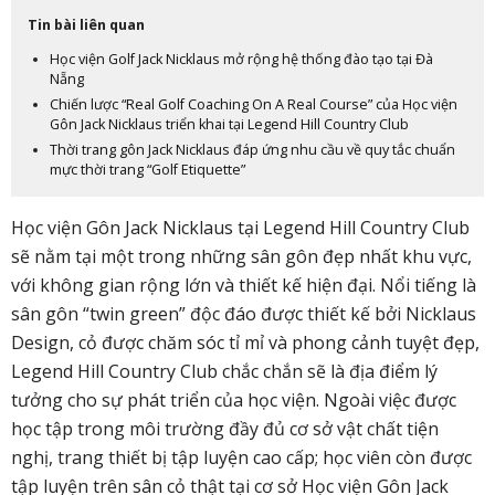
Tin bài liên quan
Học viện Golf Jack Nicklaus mở rộng hệ thống đào tạo tại Đà
Nẵng
Chiến lược “Real Golf Coaching On A Real Course” của Học viện
Gôn Jack Nicklaus triển khai tại Legend Hill Country Club
Thời trang gôn Jack Nicklaus đáp ứng nhu cầu về quy tắc chuẩn
mực thời trang “Golf Etiquette”
Học viện Gôn Jack Nicklaus tại Legend Hill Country Club
sẽ nằm tại một trong những sân gôn đẹp nhất khu vực,
với không gian rộng lớn và thiết kế hiện đại. Nổi tiếng là
sân gôn “twin green” độc đáo được thiết kế bởi Nicklaus
Design, cỏ được chăm sóc tỉ mỉ và phong cảnh tuyệt đẹp,
Legend Hill Country Club chắc chắn sẽ là địa điểm lý
tưởng cho sự phát triển của học viện. Ngoài việc được
học tập trong môi trường đầy đủ cơ sở vật chất tiện
nghị, trang thiết bị tập luyện cao cấp; học viên còn được
tập luyện trên sân cỏ thật tại cơ sở Học viện Gôn Jack