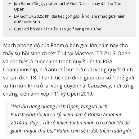
Jon Rahm đổi gậy putter tại LIV Golf Dallas, chạy đà cho The
Open
LIV Golf UK 2025: Khi đại tiệc golf gặp lễ hội âm nhạc giữa miền
quê nước Anh
Cuộc đổ bộ của các siêu sao golf sang YouTube
Mạch phong độ của Rahm ở bốn giải lớn năm nay cho
thấy sự hồi sinh rõ rệt: T14 tại Masters, T7 ở U.S. Open
và đặc biệt là cuộc cạnh tranh quyết liệt tại PGA
Championship, nơi anh chỉ hụt hơi cuối vòng quyết định
và cán đích T8. Thành tích ổn định giúp cựu số 1 thế giới
tự tin hơn khi trở lại vùng duyên hải Causeway, nơi từng
chứng kiến anh xếp T11 kỳ Open 2019.
“Hai lần đăng quang Irish Open, từng vô địch
Portstewart rồi lại có kỷ niệm đẹp ở British Amateur
2014 tại đây… Tất cả khiến tôi tin mình có cơ hội lớn để
giành major thứ ba,” Rahm chia sẻ trước thềm tuần giải.