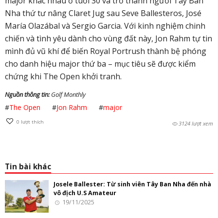
major khác nhau ở tuổi 30 và trở thành người Tây Ban
Nha thứ tư nâng Claret Jug sau Seve Ballesteros, José
María Olazábal và Sergio Garcia. Với kinh nghiệm chinh
chiến và tình yêu dành cho vùng đất này, Jon Rahm tự tin
mình đủ vũ khí để biến Royal Portrush thành bệ phóng
cho danh hiệu major thứ ba – mục tiêu sẽ được kiểm
chứng khi The Open khởi tranh.
Nguồn thông tin:
Golf Monthly
#
The Open
#
Jon Rahm
#
major
0
lượt thích
3124 lượt xem
Tin bài khác
Josele Ballester: Từ sinh viên Tây Ban Nha đến nhà
vô địch U.S Amateur
19/11/2025