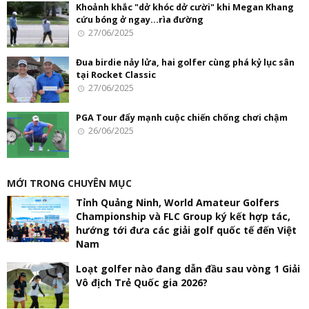
Khoảnh khắc "dở khóc dở cười" khi Megan Khang
cứu bóng ở ngay...rìa đường
27/06/2025
Đua birdie nảy lửa, hai golfer cùng phá kỷ lục sân
tại Rocket Classic
27/06/2025
PGA Tour đẩy mạnh cuộc chiến chống chơi chậm
26/06/2025
MỚI TRONG CHUYÊN MỤC
Tỉnh Quảng Ninh, World Amateur Golfers
Championship và FLC Group ký kết hợp tác,
hướng tới đưa các giải golf quốc tế đến Việt
Nam
Loạt golfer nào đang dẫn đầu sau vòng 1 Giải
Vô địch Trẻ Quốc gia 2026?