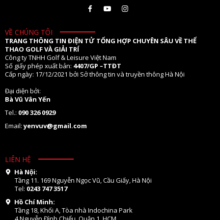
VỀ CHÚNG TÔI
TRANG THÔNG TIN ĐIỆN TỬ TỔNG HỢP CHUYÊN SÂU VỀ THỂ
THAO GOLF VÀ GIẢI TRÍ
Công ty TNHH Golf & Leisure Việt Nam
Số giấy phép xuất bản:
4407/GP –TTĐT
Cấp ngày: 17/12/2021 bởi Sở thông tin và truyền thông Hà Nội
Đại diện bởi:
Bà Vũ Vân Yến
Tel.:
090 326 0929
Email:
yenvuv@gmail.com
LIÊN HỆ
Hà Nội:
Tầng 11. 169 Nguyễn Ngọc Vũ, Cầu Giấy, Hà Nội
Tel:
0243 747 3517
Hồ Chí Minh:
Tầng 18, Khối A, Tòa nhà Indochina Park
4 Nguyễn Đình Chiểu, Quận 1, HCM