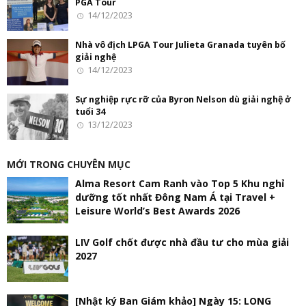
PGA Tour
14/12/2023
Nhà vô địch LPGA Tour Julieta Granada tuyên bố
giải nghệ
14/12/2023
Sự nghiệp rực rỡ của Byron Nelson dù giải nghệ ở
tuổi 34
13/12/2023
MỚI TRONG CHUYÊN MỤC
Alma Resort Cam Ranh vào Top 5 Khu nghỉ
dưỡng tốt nhất Đông Nam Á tại Travel +
Leisure World’s Best Awards 2026
LIV Golf chốt được nhà đầu tư cho mùa giải
2027
[Nhật ký Ban Giám khảo] Ngày 15: LONG