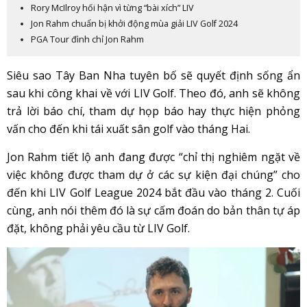
Rory McIlroy hối hận vì từng “bài xích” LIV
Jon Rahm chuẩn bị khởi động mùa giải LIV Golf 2024
PGA Tour đình chỉ Jon Rahm
Siêu sao Tây Ban Nha tuyên bố sẽ quyết định sống ẩn
sau khi công khai về với LIV Golf. Theo đó, anh sẽ không
trả lời báo chí, tham dự họp báo hay thực hiện phỏng
vấn cho đến khi tái xuất sân golf vào tháng Hai.
Jon Rahm tiết lộ anh đang được “chỉ thị nghiêm ngặt về
việc không được tham dự ở các sự kiện đại chúng” cho
đến khi LIV Golf League 2024 bắt đầu vào tháng 2. Cuối
cùng, anh nói thêm đó là sự cấm đoán do bản thân tự áp
đặt, không phải yêu cầu từ LIV Golf.