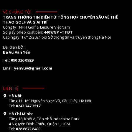
VỀ CHÚNG TÔI
TRANG THÔNG TIN ĐIỆN TỬ TỔNG HỢP CHUYÊN SÂU VỀ THỂ
THAO GOLF VÀ GIẢI TRÍ
Công ty TNHH Golf & Leisure Việt Nam
Số giấy phép xuất bản:
4407/GP –TTĐT
Cấp ngày: 17/12/2021 bởi Sở thông tin và truyền thông Hà Nội
Đại diện bởi:
Bà Vũ Vân Yến
Tel.:
090 326 0929
Email:
yenvuv@gmail.com
LIÊN HỆ
Hà Nội:
Tầng 11. 169 Nguyễn Ngọc Vũ, Cầu Giấy, Hà Nội
Tel:
0243 747 3517
Hồ Chí Minh:
Tầng 18, Khối A, Tòa nhà Indochina Park
4 Nguyễn Đình Chiểu, Quận 1, HCM
Tel:
028 6672 8400