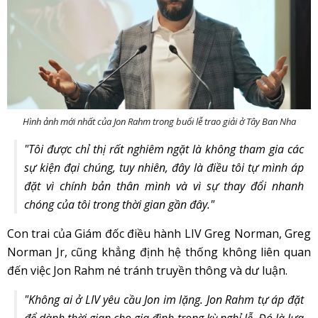
Hình ảnh mới nhất của Jon Rahm trong buổi lễ trao giải ở Tây Ban Nha
"Tôi được chỉ thị rất nghiêm ngặt là không tham gia các
sự kiện đại chúng, tuy nhiên, đây là điều tôi tự mình áp
đặt vì chính bản thân mình và vì sự thay đổi nhanh
chóng của tôi trong thời gian gần đây."
Con trai của Giám đốc điều hành LIV Greg Norman, Greg
Norman Jr, cũng khẳng định hệ thống không liên quan
đến việc Jon Rahm né tránh truyền thông và dư luận.
"Không ai ở LIV yêu cầu Jon im lặng. Jon Rahm tự áp đặt
để dành thời gian cho gia đình trong kỳ nghỉ lễ. Đó là lựa