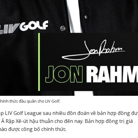
hính thức đầu quân cho LIV Golf.
ập LIV Golf League sau nhiều đồn đoán về bản hợp đồng đư
do Ả Rập Xê-út hậu thuẫn cho đến nay. Bản hợp đồng trị giá
ào được công bố chính thức.