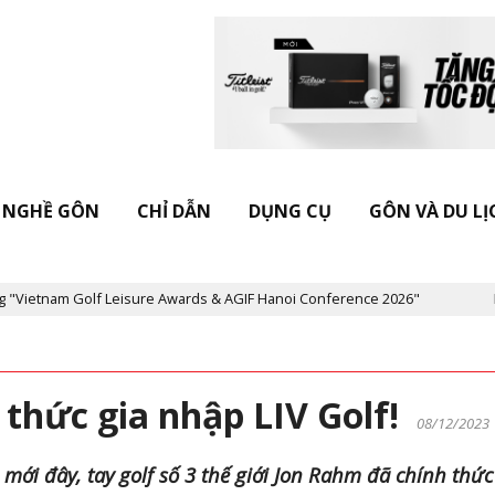
NGHỀ GÔN
CHỈ DẪN
DỤNG CỤ
GÔN VÀ DU LỊ
f Leisure Awards & AGIF Hanoi Conference 2026"
Kỷ niệm 20 năm
thức gia nhập LIV Golf!
08/12/2023
ới đây, tay golf số 3 thế giới Jon Rahm đã chính thức