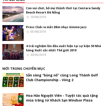
Con vui chơi, bố mẹ thảnh thơi tại Centara Sandy
Beach Resort Đà Nẵng
10/06/2019
Press Club ra mắt đêm nhạc Gimme Jazz
05/06/2019
4 trải nghiệm lần đầu xuất hiện tại sự kiện 50 Nhà
hàng Xuất sắc nhất Thế giới 2019
30/05/2019
MỚI TRONG CHUYÊN MỤC
Sẵn sàng “bùng nổ” cùng Long Thành Golf
Club Championship - Vòng 2
Hoa Hảo Nguyệt Viên - Tuyệt tác quà tặng
mùa trăng từ Khách Sạn Windsor Plaza