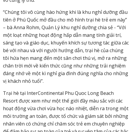
vô cùng lý thú.
“Chúng tôi vô cùng hào hứng khi là khu nghỉ dưỡng đầu
tiên ở Phú Quốc mở đầu cho mô hình trại hè trẻ em này”
– bà Anna Rohm, Quản Lý khu nghỉ dưỡng chia sẻ - “Với
một loạt những hoạt động hấp dẫn mang tính giải trí,
sáng tạo và giáo dục, khuyến khích sự tương tác giữa các
bé với nhau và với người hướng dẫn, trại hè của chúng
tôi hứa hẹn mang đến một sân chơi thú vị, mở ra những
chân trời mới về kiến thức cũng như những trải nghiệm
đáng nhớ về một kì nghỉ gia đình đúng nghĩa cho những
vị khách nhỏ tuổi”.
Trại hè tại InterContinental Phu Quoc Long Beach
Resort được xem như một thế giới đầy màu sắc với các
hoạt động vừa chơi vừa học náo nhiệt, diễn ra trong một
môi trường an toàn, được tổ chức và giám sát bởi những
nhân viên có chứng chỉ chăm sóc trẻ em chuyên nghiệp
để đảm bảo sự an toàn của trẻ và sự yên tâm của các bậc