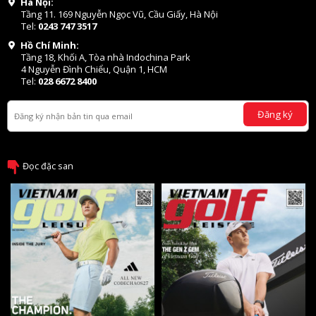
Hà Nội:
Tầng 11. 169 Nguyễn Ngọc Vũ, Cầu Giấy, Hà Nội
Tel:
0243 747 3517
Hồ Chí Minh:
Tầng 18, Khối A, Tòa nhà Indochina Park
4 Nguyễn Đình Chiểu, Quận 1, HCM
Tel:
028 6672 8400
Đăng ký
Đọc đặc san