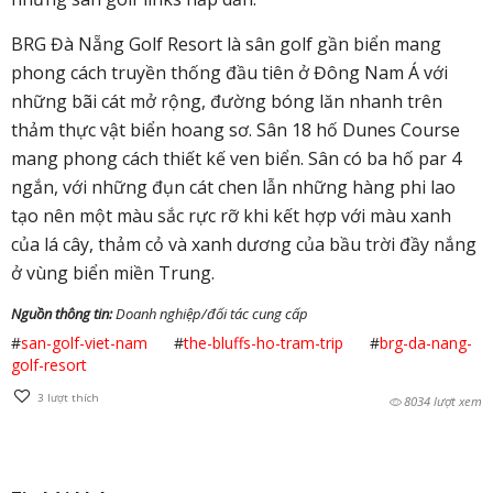
BRG Đà Nẵng Golf Resort là sân golf gần biển mang
phong cách truyền thống đầu tiên ở Đông Nam Á với
những bãi cát mở rộng, đường bóng lăn nhanh trên
thảm thực vật biển hoang sơ. Sân 18 hố Dunes Course
mang phong cách thiết kế ven biển. Sân có ba hố par 4
ngắn, với những đụn cát chen lẫn những hàng phi lao
tạo nên một màu sắc rực rỡ khi kết hợp với màu xanh
của lá cây, thảm cỏ và xanh dương của bầu trời đầy nắng
ở vùng biển miền Trung.
Nguồn thông tin:
Doanh nghiệp/đối tác cung cấp
#
san-golf-viet-nam
#
the-bluffs-ho-tram-trip
#
brg-da-nang-
golf-resort
3
lượt thích
8034 lượt xem