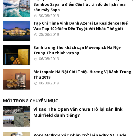
Bamboo Sapa là điểm đến hút tín đồ du lịch mùa
săn mây Sapa
30/08/2019
Tạp Chí Time Vinh Danh Azerai La Residence Huế
Vào Top 100 Điểm Đến Tuyệt Vời Nhất Thế giới
28/08/2019
Bánh trung thu khách sạn Mövenpick Hà Nội-
Trung Thu thịnh vượng
06/08/2019
Metropole Hà Nội Giới Thiệu Hương Vị Bánh Trung
Thu 2019
06/08/2019
MỚI TRONG CHUYÊN MỤC
Vì sao The Open vẫn chưa trở lại sân link
Muirfield danh tiếng?
Rory McIlroy xác nhận trở lại FedEx St. Jude