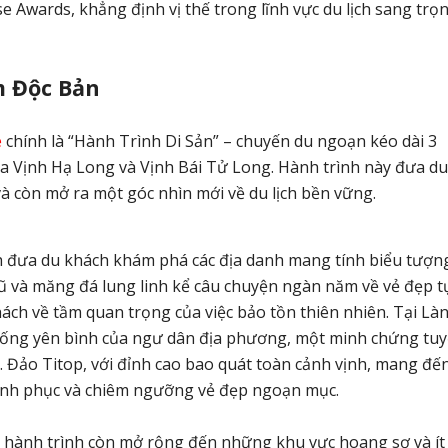
se Awards, khẳng định vị thế trong lĩnh vực du lịch sang trọ
m Độc Bản
e
chính là “Hành Trình Di Sản” – chuyến du ngoạn kéo dài 3
 Vịnh Hạ Long và Vịnh Bái Tử Long. Hành trình này đưa du
 còn mở ra một góc nhìn mới về du lịch bền vững.
nh đưa du khách khám phá các địa danh mang tính biểu tượn
 và măng đá lung linh kể câu chuyện ngàn năm về vẻ đẹp t
ách về tầm quan trọng của việc bảo tồn thiên nhiên. Tại Là
sống yên bình của ngư dân địa phương, một minh chứng tuy
. Đảo Titop, với đỉnh cao bao quát toàn cảnh vịnh, mang đế
inh phục và chiêm ngưỡng vẻ đẹp ngoạn mục.
 hành trình còn mở rộng đến những khu vực hoang sơ và ít