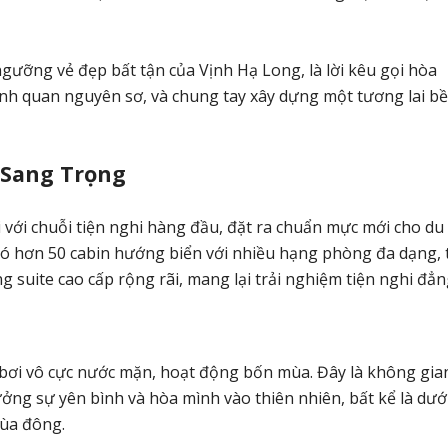
gưỡng vẻ đẹp bất tận của Vịnh Hạ Long, là lời kêu gọi hòa
nh quan nguyên sơ, và chung tay xây dựng một tương lai b
 Sang Trọng
 với chuỗi tiện nghi hàng đầu, đặt ra chuẩn mực mới cho du
có hơn 50 cabin hướng biển với nhiều hạng phòng đa dạng, 
g suite cao cấp rộng rãi, mang lại trải nghiệm tiện nghi đẳ
 bơi vô cực nước mặn, hoạt động bốn mùa. Đây là không gia
ởng sự yên bình và hòa mình vào thiên nhiên, bất kể là dướ
ùa đông.