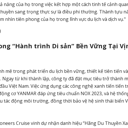
hả năng của họ trong việc kết hợp một cách tinh tế cảnh qua
thuyền sang trọng thực sự là điều phi thường. Thành tựu n
nhìn tiên phong của họ trong lĩnh vực du lịch và dịch vụ."
hong “Hành trình Di sản” Bền Vững Tại Vị
 mẽ trong phát triển du lịch bền vững, thiết kế tiên tiến v
. Ngay từ khi thành lập, công ty đã đặt mục tiêu trở thành 
u Việt Nam. Việc ứng dụng các công nghệ xanh tiến tiến t
r, động cơ YANMAR đáp ứng tiêu chuẩn NOX 2023, và hệ thốn
 tác động môi trường, đồng thời bảo vệ hệ sinh thái biển 
Pioneers Cruise vinh dự nhận danh hiệu “Hãng Du Thuyền X