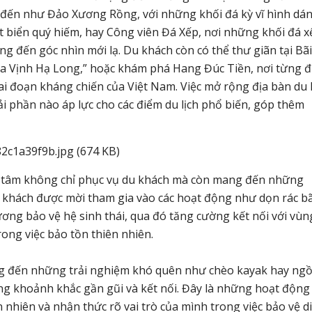
 đến như Đảo Xương Rồng, với những khối đá kỳ vĩ hình dá
 biển quý hiếm, hay Công viên Đá Xếp, nơi những khối đá x
g đến góc nhìn mới lạ. Du khách còn có thể thư giãn tại Bãi
ủa Vịnh Hạ Long,” hoặc khám phá Hang Đúc Tiền, nơi từng 
iai đoạn kháng chiến của Việt Nam. Việc mở rộng địa bàn du l
 phần nào áp lực cho các điểm du lịch phổ biến, góp thêm
ận tâm không chỉ phục vụ du khách mà còn mang đến những
 khách được mời tham gia vào các hoạt động như dọn rác bã
ương bảo vệ hệ sinh thái, qua đó tăng cường kết nối với vùn
rong việc bảo tồn thiên nhiên.
ng đến những trải nghiệm khó quên như chèo kayak hay ngồ
ng khoảnh khắc gần gũi và kết nối. Đây là những hoạt động
nhiên và nhận thức rõ vai trò của mình trong việc bảo vệ di