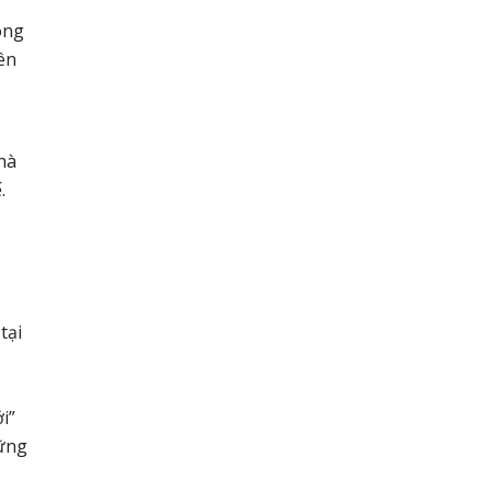
òng
ên
hà
.
tại
i”
hững