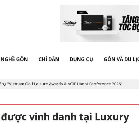
NGHỀ GÔN
CHỈ DẪN
DỤNG CỤ
GÔN VÀ DU LỊ
tnam Golf Leisure Awards & AGIF Hanoi Conference 2026"
Kỷ niệ
 được vinh danh tại Luxury