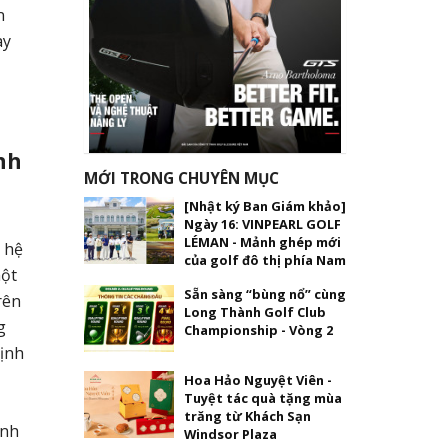
n
ày
nh
MỚI TRONG CHUYÊN MỤC
[Nhật ký Ban Giám khảo]
Ngày 16: VINPEARL GOLF
LÉMAN - Mảnh ghép mới
à hệ
của golf đô thị phía Nam
một
Sẵn sàng “bùng nổ” cùng
rên
Long Thành Golf Club
g
Championship - Vòng 2
Vịnh
Hoa Hảo Nguyệt Viên -
Tuyệt tác quà tặng mùa
trăng từ Khách Sạn
anh
Windsor Plaza