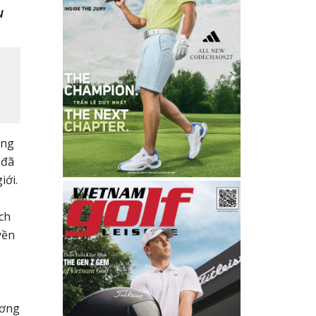
u
àng
 đã
iới.
ịch
yền
ương