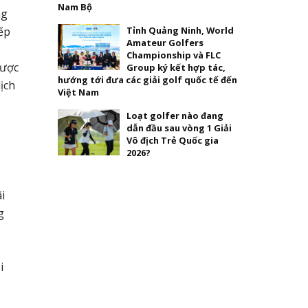
Nam Bộ
ng
ếp
Tỉnh Quảng Ninh, World
Amateur Golfers
Championship và FLC
được
Group ký kết hợp tác,
hướng tới đưa các giải golf quốc tế đến
ịch
Việt Nam
Loạt golfer nào đang
dẫn đầu sau vòng 1 Giải
Vô địch Trẻ Quốc gia
2026?
i
g
i