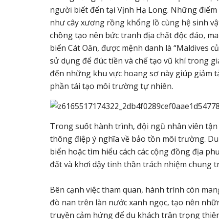
người biết đến tại Vịnh Hạ Long. Những điểm
như cây xương rồng khổng lồ cùng hệ sinh vật
chồng tạo nên bức tranh địa chất độc đáo, man
biển Cát Oăn, được mệnh danh là “Maldives c
sử dụng để đúc tiền và chế tạo vũ khí trong g
đến những khu vực hoang sơ này giúp giảm tải
phần tái tạo môi trường tự nhiên.
Trong suốt hành trình, đội ngũ nhân viên t
thông điệp ý nghĩa về bảo tồn môi trường. Du
biển hoặc tìm hiểu cách các cộng đồng địa ph
đất và khơi dậy tinh thần trách nhiệm chung t
Bên cạnh việc tham quan, hành trình còn ma
đò nan trên làn nước xanh ngọc, tạo nên nhữ
truyền cảm hứng để du khách trân trọng thiên 