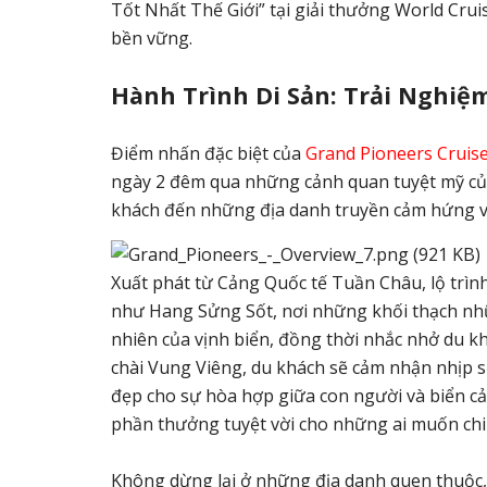
Tốt Nhất Thế Giới” tại giải thưởng World Crui
bền vững.
Hành Trình Di Sản: Trải Nghiệ
Điểm nhấn đặc biệt của
Grand Pioneers Cruis
ngày 2 đêm qua những cảnh quan tuyệt mỹ của
khách đến những địa danh truyền cảm hứng và
Xuất phát từ Cảng Quốc tế Tuần Châu, lộ trì
như Hang Sửng Sốt, nơi những khối thạch nhũ
nhiên của vịnh biển, đồng thời nhắc nhở du kh
chài Vung Viêng, du khách sẽ cảm nhận nhịp 
đẹp cho sự hòa hợp giữa con người và biển cả
phần thưởng tuyệt vời cho những ai muốn ch
Không dừng lại ở những địa danh quen thuộc,