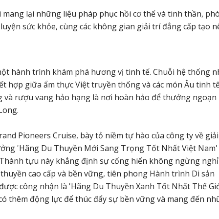
i mang lại những liệu pháp phục hồi cơ thể và tinh thần, ph
luyện sức khỏe, cùng các không gian giải trí đẳng cấp tạo n
ột hành trình khám phá hương vị tinh tế. Chuỗi hệ thống n
t hợp giữa ẩm thực Việt truyền thống và các món Âu tinh tế
rưng và rượu vang hảo hạng là nơi hoàn hảo để thưởng ngoạn
Long.
nd Pioneers Cruise, bày tỏ niềm tự hào của công ty về giải
hưởng 'Hãng Du Thuyền Mới Sang Trọng Tốt Nhất Việt Nam' 
n. Thành tựu này khẳng định sự cống hiến không ngừng nghỉ
u thuyền cao cấp và bền vững, tiên phong Hành trình Di sản
ự được công nhận là 'Hãng Du Thuyền Xanh Tốt Nhất Thế Giớ
 có thêm động lực để thúc đẩy sự bền vững và mang đến n