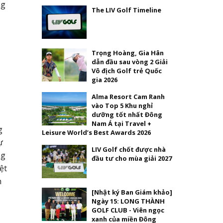
ng
The LIV Golf Timeline
Trọng Hoàng, Gia Hân
dẫn đầu sau vòng 2 Giải
Vô địch Golf trẻ Quốc
gia 2026
Alma Resort Cam Ranh
vào Top 5 Khu nghỉ
dưỡng tốt nhất Đông
Nam Á tại Travel +
g
Leisure World’s Best Awards 2026
ự
LIV Golf chốt được nhà
ng
đầu tư cho mùa giải 2027
ệt
n
[Nhật ký Ban Giám khảo]
Ngày 15: LONG THÀNH
GOLF CLUB - Viên ngọc
xanh của miền Đông