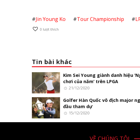
#
Jin Young Ko
#
Tour Championship
#
L
0
lượt thích
Tin bài khác
Kim Sei Young giành danh hiệu ‘
chơi của năm’ trên LPGA
21/12/2020
Golfer Hàn Quốc vô địch major ng
đầu tham dự
15/12/2020
VỀ CHÚNG TÔI