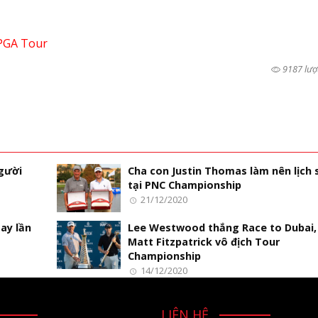
PGA Tour
9187 lượ
Người
Cha con Justin Thomas làm nên lịch 
tại PNC Championship
21/12/2020
ay lần
Lee Westwood thắng Race to Dubai,
Matt Fitzpatrick vô địch Tour
Championship
14/12/2020
LIÊN HỆ