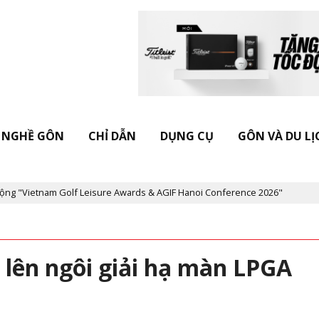
NGHỀ GÔN
CHỈ DẪN
DỤNG CỤ
GÔN VÀ DU LỊ
tnam Golf Leisure Awards & AGIF Hanoi Conference 2026"
Kỷ niệ
i lên ngôi giải hạ màn LPGA