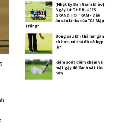
[Nhật ký Ban Giám khảo]
Ngày 14: THE BLUFFS
GRAND HO TRAM - Dấu
ấn sân Links của “Cá Mập
Trắng”
Bóng sau khi thả lăn gần
cờ hơn, cú thả đó có hợp
lệ?
Kiểm soát điểm chạm và
5
mặt gậy để đánh sắt tốt
hơn
nh
t