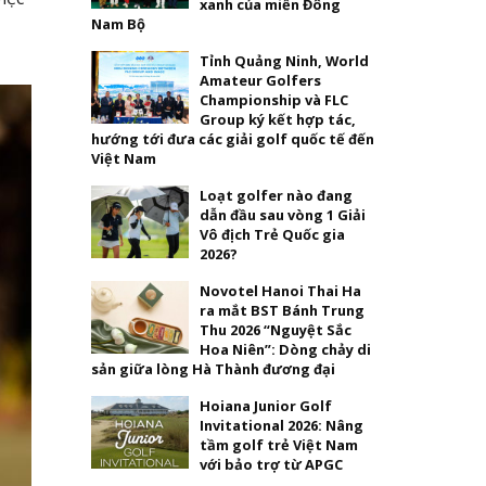
xanh của miền Đông
Nam Bộ
Tỉnh Quảng Ninh, World
Amateur Golfers
Championship và FLC
Group ký kết hợp tác,
hướng tới đưa các giải golf quốc tế đến
Việt Nam
Loạt golfer nào đang
dẫn đầu sau vòng 1 Giải
Vô địch Trẻ Quốc gia
2026?
Novotel Hanoi Thai Ha
ra mắt BST Bánh Trung
Thu 2026 “Nguyệt Sắc
Hoa Niên”: Dòng chảy di
sản giữa lòng Hà Thành đương đại
Hoiana Junior Golf
Invitational 2026: Nâng
tầm golf trẻ Việt Nam
với bảo trợ từ APGC