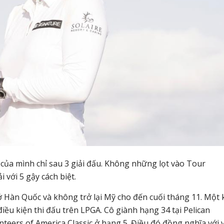
 của mình chỉ sau 3 giải đấu. Không những lọt vào Tour
 với 5 gậy cách biệt.
 ở Hàn Quốc và không trở lại Mỹ cho đến cuối tháng 11. Một 
 điều kiện thi đấu trên LPGA. Cô giành hạng 34 tại Pelican
eers of America Classic ở hạng 5. Điều đó đồng nghĩa với v