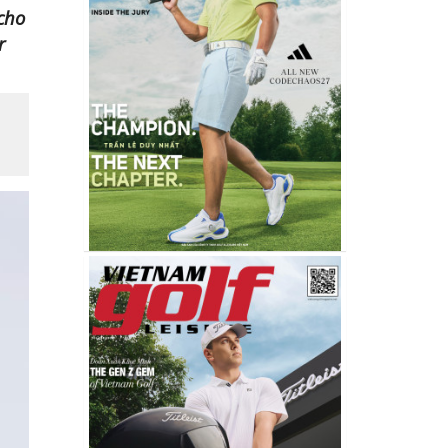
 cho
r