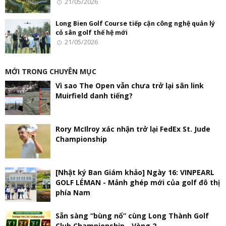
21/05/2026
Long Bien Golf Course tiếp cận công nghệ quản lý
cỏ sân golf thế hệ mới
21/05/2026
MỚI TRONG CHUYÊN MỤC
Vì sao The Open vẫn chưa trở lại sân link
Muirfield danh tiếng?
Rory McIlroy xác nhận trở lại FedEx St. Jude
Championship
[Nhật ký Ban Giám khảo] Ngày 16: VINPEARL
GOLF LÉMAN - Mảnh ghép mới của golf đô thị
phía Nam
Sẵn sàng “bùng nổ” cùng Long Thành Golf
Club Championship - Vòng 2