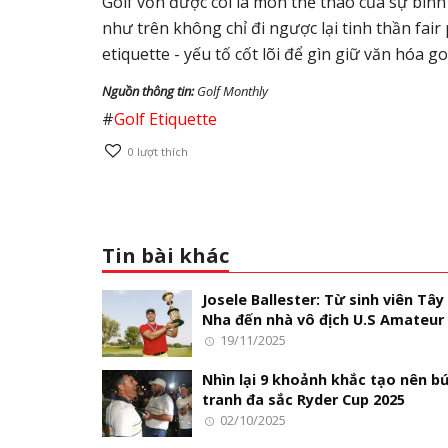
Golf vốn được coi là môn thể thao của sự bìn
như trên không chỉ đi ngược lại tinh thần fair
etiquette - yếu tố cốt lõi để gìn giữ văn hóa gol
Nguồn thông tin:
Golf Monthly
#
Golf Etiquette
0
lượt thích
Tin bài khác
Josele Ballester: Từ sinh viên Tây
Nha đến nhà vô địch U.S Amateur
19/11/2025
Nhìn lại 9 khoảnh khắc tạo nên b
tranh đa sắc Ryder Cup 2025
02/10/2025