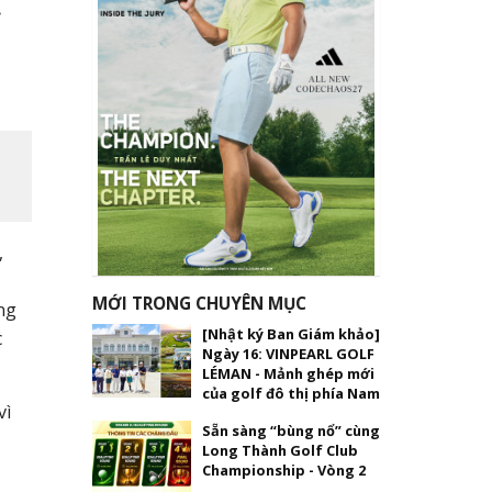
,
MỚI TRONG CHUYÊN MỤC
ng
[Nhật ký Ban Giám khảo]
c
Ngày 16: VINPEARL GOLF
LÉMAN - Mảnh ghép mới
của golf đô thị phía Nam
vì
Sẵn sàng “bùng nổ” cùng
Long Thành Golf Club
Championship - Vòng 2