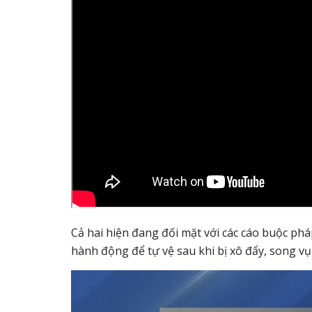
Cả hai hiện đang đối mặt với các cáo buộc phá
hành động để tự vệ sau khi bị xô đẩy, song vụ