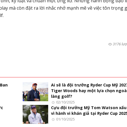
h tĩnh, kỷ luật và chuẩn mực ứng xử. Những hành động bạo l
 play mà còn đặt ra lời nhắc nhở mạnh mẽ về việc tôn trọng g
f.
3176 lượ
 Ban
Ai sẽ là đội trưởng Ryder Cup Mỹ 202
Tiger Woods hay một lựa chọn ngoà
làng golf?
02/10/2025
ức
Cựu đội trưởng Mỹ Tom Watson xấu
vì hành vi khán giả tại Ryder Cup 202
01/10/2025