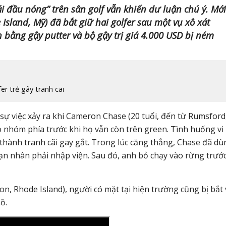
đầu nóng” trên sân golf vẫn khiến dư luận chú ý. Mới
Island, Mỹ) đã bắt giữ hai golfer sau một vụ xô xát
 bằng gậy putter và bộ gậy trị giá 4.000 USD bị ném
er trẻ gây tranh cãi
sự việc xảy ra khi Cameron Chase (20 tuổi, đến từ Rumsford
 nhóm phía trước khi họ vẫn còn trên green. Tình huống vi
hành tranh cãi gay gắt. Trong lúc căng thẳng, Chase đã dù
ạn nhân phải nhập viện. Sau đó, anh bỏ chạy vào rừng trướ
ton, Rhode Island), người có mặt tại hiện trường cũng bị bắt 
ồ.