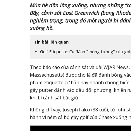
Mùa hè dần lắng xuống, nhưng những “cái 
đây, cảnh sát East Greenwich (bang Rhode 
nghiêm trọng, trong đó một người bị đánh
xuống hồ.
Tin bài liên quan
Golf Etiquette: Cú đánh “không tưởng” của golf
Theo báo cáo của cảnh sát và đài WJAR News, 
Massachusetts) được cho là đã đánh bóng vào
phạm etiquette cơ bản này nhanh chóng biến t
gậy putter đánh vào đầu đối phương, khiến n
khi bị cảnh sát bắt giữ.
Không chỉ vậy, Joseph Falco (38 tuổi, từ Johns
hành vi ném cả bộ gậy golf của Chase xuống h