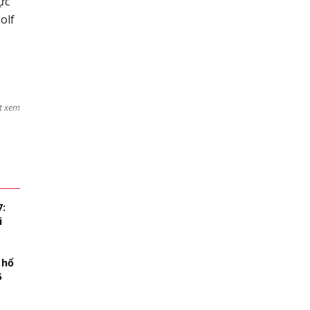
ực
olf
t xem
7:
i
 hổ
5