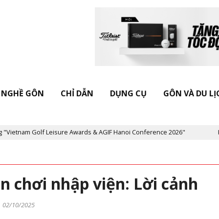
NGHỀ GÔN
CHỈ DẪN
DỤNG CỤ
GÔN VÀ DU LỊ
nam Golf Leisure Awards & AGIF Hanoi Conference 2026"
Kỷ niệ
n chơi nhập viện: Lời cảnh
e
02/10/2025