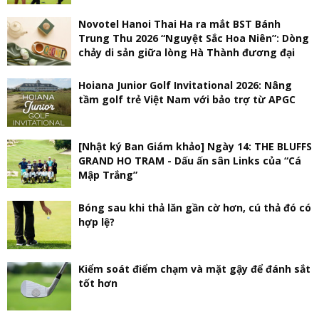
Novotel Hanoi Thai Ha ra mắt BST Bánh
Trung Thu 2026 “Nguyệt Sắc Hoa Niên”: Dòng
chảy di sản giữa lòng Hà Thành đương đại
Hoiana Junior Golf Invitational 2026: Nâng
tầm golf trẻ Việt Nam với bảo trợ từ APGC
[Nhật ký Ban Giám khảo] Ngày 14: THE BLUFFS
GRAND HO TRAM - Dấu ấn sân Links của “Cá
Mập Trắng”
Bóng sau khi thả lăn gần cờ hơn, cú thả đó có
hợp lệ?
Kiểm soát điểm chạm và mặt gậy để đánh sắt
tốt hơn