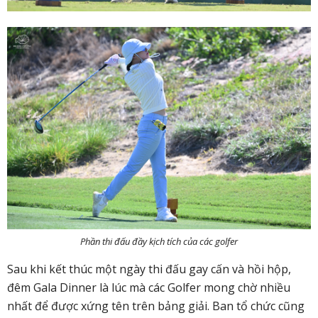
Phần thi đấu đầy kịch tích của các golfer
Sau khi kết thúc một ngày thi đấu gay cấn và hồi hộp,
đêm Gala Dinner là lúc mà các Golfer mong chờ nhiều
nhất để được xứng
tên trên bảng giải. Ban tổ chức cũng