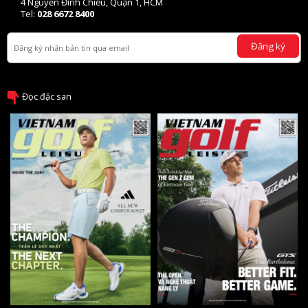
4 Nguyễn Đình Chiểu, Quận 1, HCM
Tel:
028 6672 8400
Đăng ký
Đọc đặc san