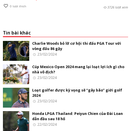
0
lượt thích
3726 lượt xem
Tin bài khác
Charlie Woods bỏ lỡ cơ hội thi đấu PGA Tour với
vòng đấu 86 gậy
23/02/2024
Cúp Mexico Open 2024 mang lại loạt lợi ích gì cho
nhà vô địch?
23/02/2024
Loạt golfer được kỳ vọng sẽ “gây bão” giới golf
2024
23/02/2024
Honda LPGA Thailand: Peiyun Chien của Đài Loan
dẫn đầu sau 18 hố
22/02/2024