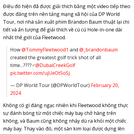
Điều đó hiện đã được giải thích bằng một video tiếp theo
được đăng trên nền tảng mạng xã hội của DP World
Tour, nơi nhà sản xuất phim Brandon Baum thuật lại chi
tiết và ấn tượng để giải thích về cú cú Hole-in-one dài
nhất thế giới của Fleetwood.
How
@TommyFleetwood1
and
@_brandonbaum
created the greatest golf trick shot of all
time…????️‍♂️
@DubaiCreekGolf
pic.twitter.com/ujUeOt5oSj
— DP World Tour (@DPWorldTour)
February 20,
2024
Không có gì đáng ngạc nhiên khi Fleetwood không thực
sự đánh bóng từ một chiếc máy bay chở hàng trên
không, và Baum cũng không nhảy dù ra khỏi một chiếc
máy bay. Thay vào đó, một sàn kim loại được dựng lên