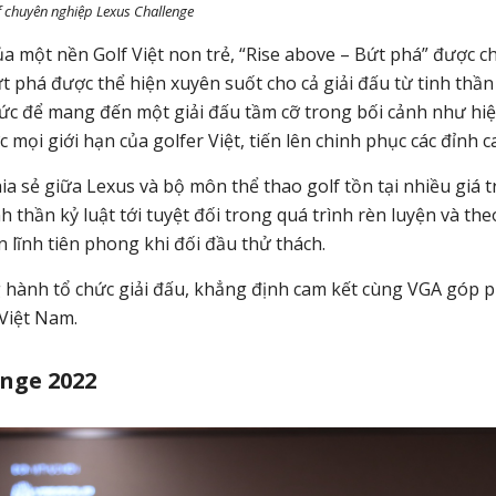
lf chuyên nghiệp Lexus Challenge
a một nền Golf Việt non trẻ, “Rise above – Bứt phá” được c
t phá được thể hiện xuyên suốt cho cả giải đấu từ tinh thần
hức để mang đến một giải đấu tầm cỡ trong bối cảnh như hi
ọi giới hạn của golfer Việt, tiến lên chinh phục các đỉnh c
a sẻ giữa Lexus và bộ môn thể thao golf tồn tại nhiều giá tr
h thần kỷ luật tới tuyệt đối trong quá trình rèn luyện và the
n lĩnh tiên phong khi đối đầu thử thách.
 hành tổ chức giải đấu, khẳng định cam kết cùng VGA góp 
 Việt Nam.
nge 2022