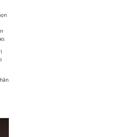
họn
ện
ao.
ị
o
phần