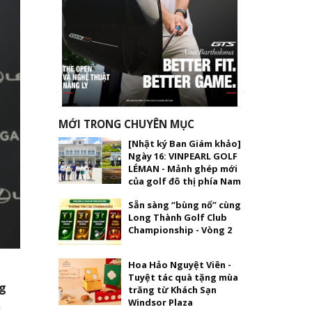
MỚI TRONG CHUYÊN MỤC
[Nhật ký Ban Giám khảo]
Ngày 16: VINPEARL GOLF
LÉMAN - Mảnh ghép mới
của golf đô thị phía Nam
Sẵn sàng “bùng nổ” cùng
Long Thành Golf Club
Championship - Vòng 2
Hoa Hảo Nguyệt Viên -
Tuyệt tác quà tặng mùa
g
trăng từ Khách Sạn
Windsor Plaza
m