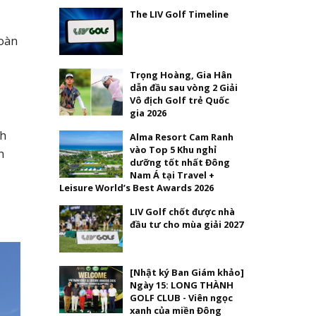
The LIV Golf Timeline
hoàn
Trọng Hoàng, Gia Hân
dẫn đầu sau vòng 2 Giải
Vô địch Golf trẻ Quốc
gia 2026
ch
Alma Resort Cam Ranh
vào Top 5 Khu nghỉ
h
dưỡng tốt nhất Đông
Nam Á tại Travel +
Leisure World’s Best Awards 2026
LIV Golf chốt được nhà
đầu tư cho mùa giải 2027
[Nhật ký Ban Giám khảo]
Ngày 15: LONG THÀNH
GOLF CLUB - Viên ngọc
xanh của miền Đông