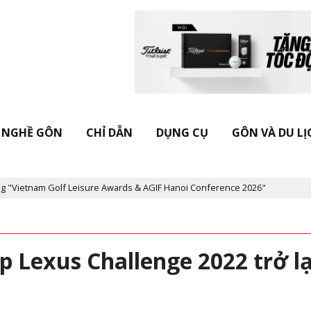
NGHỀ GÔN
CHỈ DẪN
DỤNG CỤ
GÔN VÀ DU LỊ
 Leisure Awards & AGIF Hanoi Conference 2026"
Kỷ niệm 20 năm 
p Lexus Challenge 2022 trở lạ