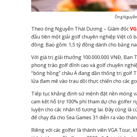
Ông Nguyễn
Theo ông Nguyễn Thái Dương – Giám đốc
VG
đầu tiên một giải golf chuyên nghiệp Việt có b
đồng. Bao gồm: 1,5 tỷ đồng dành cho bảng na
Với giá trị giải thưởng 100.000.000 VNĐ, Ban 
phong trào golf đỉnh cao và golf chuyên nghi
“bóng hồng” châu Á đang dần thống trị golf Th
lửa đam mê vào trau dồi thực chiến cho các go
Tiếp tục khẳng định sứ mệnh đặt nền móng và 
cam kết hỗ trợ 100% phí tham dự cho golfer n
luyện cho các nhân tố tương lai. Đây cũng là 
để chạy đà cho Sea Games 31 diễn ra vào tháng
Riêng với các golfer là thành viên VGA Tour, 