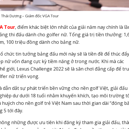
 Thái Dương – Giám đốc VGA Tour
A Tour
, điểm khác biệt lớn nhất của giải năm nay chính là lầ
ảng thi đấu dành cho golfer nữ. Tổng giá trị tiền thưởng: 1,6
m, 100 triệu đồng dành cho bảng nữ.
Tổ chức tin tưởng bảng đấu mới này sẽ là tiền đề để thúc đẩ
ệp nữ vốn đang cực kỳ tiềm năng ở trong nước. Khi mà các
ế giới, Lexus Challenge 2022 sẽ là sân chơi đẳng cấp để tr
lfer nữ triển vọng.
dẫn dắt sự phát triển bền vững cho nền golf Việt, giải đấu
ghiệp dư dưới 18 tuổi nhằm khuyến khích, tạo môi trường t
cú huých cho nền golf trẻ Việt Nam sau thời gian dài “đóng b
 5 tới đây.
không những được ưu tiên khi đăng ký tham gia giải đấu, th