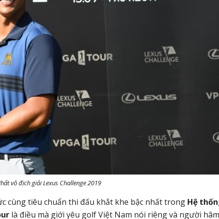
hất vô địch giải Lexus Challenge 2019
hức cùng tiêu chuẩn thi đấu khắt khe bậc nhất trong
Hệ thốn
our
là điều mà giới yêu golf Việt Nam nói riêng và người hâ