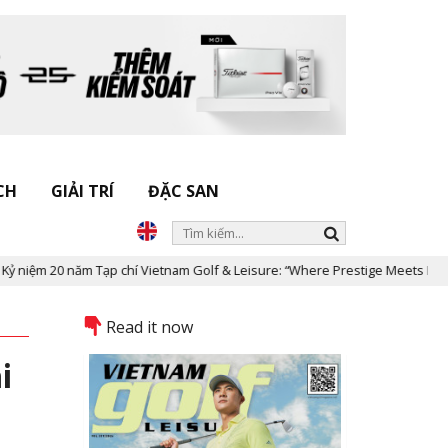
CH
GIẢI TRÍ
ĐẶC SAN
Tạp chí Vietnam Golf & Leisure: “Where Prestige Meets Legacy”
D
Read it now
i