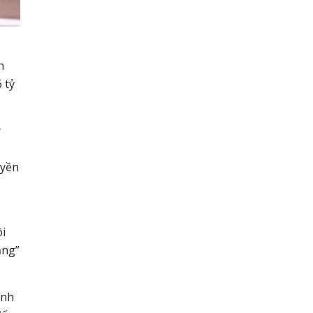
n
 tỷ
y
uyền
ôi
ăng”
ành