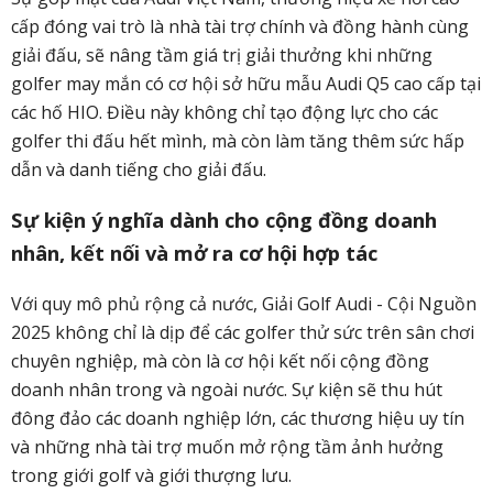
cấp đóng vai trò là nhà tài trợ chính và đồng hành cùng
giải đấu, sẽ nâng tầm giá trị giải thưởng khi những
golfer may mắn có cơ hội sở hữu mẫu Audi Q5 cao cấp tại
các hố HIO. Điều này không chỉ tạo động lực cho các
golfer thi đấu hết mình, mà còn làm tăng thêm sức hấp
dẫn và danh tiếng cho giải đấu.
Sự kiện ý nghĩa dành cho cộng đồng doanh
nhân, kết nối và mở ra cơ hội hợp tác
Với quy mô phủ rộng cả nước, Giải Golf Audi - Cội Nguồn
2025 không chỉ là dịp để các golfer thử sức trên sân chơi
chuyên nghiệp, mà còn là cơ hội kết nối cộng đồng
doanh nhân trong và ngoài nước. Sự kiện sẽ thu hút
đông đảo các doanh nghiệp lớn, các thương hiệu uy tín
và những nhà tài trợ muốn mở rộng tầm ảnh hưởng
trong giới golf và giới thượng lưu.