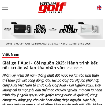
động "Vietnam Golf Leisure Awards & AGIF Hanoi Conference 2026"
Kỷ 
Việt Nam
Giải golf Audi - Cội nguồn 2025: Hành trình kết
nối, tri ân và lan tỏa nhân văn
25/03/2025
Nhằm kỷ niệm 50 năm thống nhất đất nước và lan tỏa tinh thần
thể thao gắn kết cộng đồng, Câu lạc bộ Golf Cội Nguồn phối hợp
cùng Audi Việt Nam tổ chức Giải Golf Audi - Cội Nguồn 2025. Đây
không chỉ là một giải đấu thể thao chuyên nghiệp, mà còn là hành
trình đầy ý nghĩa quy tụ các golfer trong nước và quốc tế, cùng
chung tay đóng góp cho các hoạt động thiện nguyện. Đặc biệt,
thương hiệu xe sang Audi sẽ đồng hành xuyên suốt giải đấu, khẳng