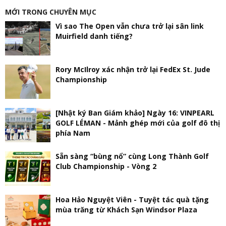
MỚI TRONG CHUYÊN MỤC
Vì sao The Open vẫn chưa trở lại sân link
Muirfield danh tiếng?
Rory McIlroy xác nhận trở lại FedEx St. Jude
Championship
[Nhật ký Ban Giám khảo] Ngày 16: VINPEARL
GOLF LÉMAN - Mảnh ghép mới của golf đô thị
phía Nam
Sẵn sàng “bùng nổ” cùng Long Thành Golf
Club Championship - Vòng 2
Hoa Hảo Nguyệt Viên - Tuyệt tác quà tặng
mùa trăng từ Khách Sạn Windsor Plaza