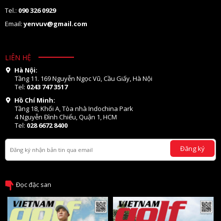
Tel.:
090 326 0929
Email:
yenvuv@gmail.com
LIÊN HỆ
Hà Nội:
Tầng 11. 169 Nguyễn Ngọc Vũ, Cầu Giấy, Hà Nội
Tel:
0243 747 3517
Hồ Chí Minh:
Tầng 18, Khối A, Tòa nhà Indochina Park
4 Nguyễn Đình Chiểu, Quận 1, HCM
Tel:
028 6672 8400
Đăng ký
Đọc đặc san