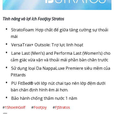
Tính năng và lợi ích FootJoy Stratos
StratoFoam: Hợp chất đế giữa tăng cường sự thoải
mái
VersaTrax+ Outsole: Trợ lực linh hoạt
Lane Last (Men’s) and Performa Last (Women’s) cho
cảm giác vừa vặn và thoải mái phần bàn chân trước
Sử dụng loại Da NappaLuxe Premiere siêu mềm của
Pittards
PU FitBed® với lớp nút chai tạo nên lớp đệm dưới
bàn chân định hình êm ái hơn.
Bảo hành chống thấm nước 1 năm
#
1ShoeInGolf
#
FootJoy
#
FJStratos