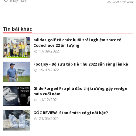
0
lượt thích
5859 lượt xem
Tin bài khác
adidas golf tổ chức buổi trải nghiệm thực tế
Codechaos 22 ấn tượng
17/09/2022
FootJoy - Bộ sưu tập Hè Thu 2022 sẵn sàng lên kệ
19/07/2022
Glide Forged Pro phá đảo thị trường gậy wedge
mùa cuối năm
11/12/2021
GÓC REVIEW- Stan Smith có gì nổi bật?
21/05/2021