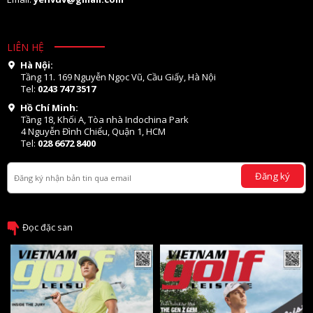
LIÊN HỆ
Hà Nội:
Tầng 11. 169 Nguyễn Ngọc Vũ, Cầu Giấy, Hà Nội
Tel:
0243 747 3517
Hồ Chí Minh:
Tầng 18, Khối A, Tòa nhà Indochina Park
4 Nguyễn Đình Chiểu, Quận 1, HCM
Tel:
028 6672 8400
Đăng ký
Đọc đặc san