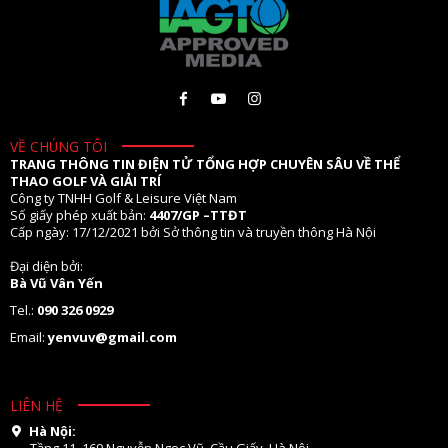
VỀ CHÚNG TÔI
TRANG THÔNG TIN ĐIỆN TỬ TỔNG HỢP CHUYÊN SÂU VỀ THỂ
THAO GOLF VÀ GIẢI TRÍ
Công ty TNHH Golf & Leisure Việt Nam
Số giấy phép xuất bản:
4407/GP –TTĐT
Cấp ngày: 17/12/2021 bởi Sở thông tin và truyền thông Hà Nội
Đại diện bởi:
Bà Vũ Vân Yến
Tel.:
090 326 0929
Email:
yenvuv@gmail.com
LIÊN HỆ
Hà Nội:
Tầng 11. 169 Nguyễn Ngọc Vũ, Cầu Giấy, Hà Nội