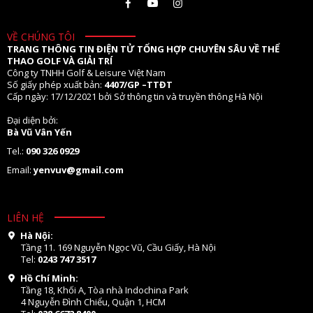
VỀ CHÚNG TÔI
TRANG THÔNG TIN ĐIỆN TỬ TỔNG HỢP CHUYÊN SÂU VỀ THỂ
THAO GOLF VÀ GIẢI TRÍ
Công ty TNHH Golf & Leisure Việt Nam
Số giấy phép xuất bản:
4407/GP –TTĐT
Cấp ngày: 17/12/2021 bởi Sở thông tin và truyền thông Hà Nội
Đại diện bởi:
Bà Vũ Vân Yến
Tel.:
090 326 0929
Email:
yenvuv@gmail.com
LIÊN HỆ
Hà Nội:
Tầng 11. 169 Nguyễn Ngọc Vũ, Cầu Giấy, Hà Nội
Tel:
0243 747 3517
Hồ Chí Minh:
Tầng 18, Khối A, Tòa nhà Indochina Park
4 Nguyễn Đình Chiểu, Quận 1, HCM