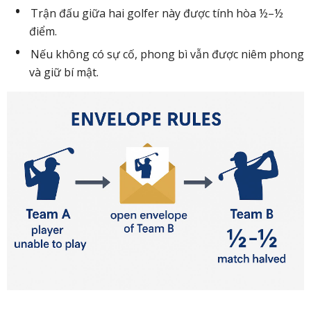
Trận đấu giữa hai golfer này được tính hòa ½–½
điểm.
Nếu không có sự cố, phong bì vẫn được niêm phong
và giữ bí mật.