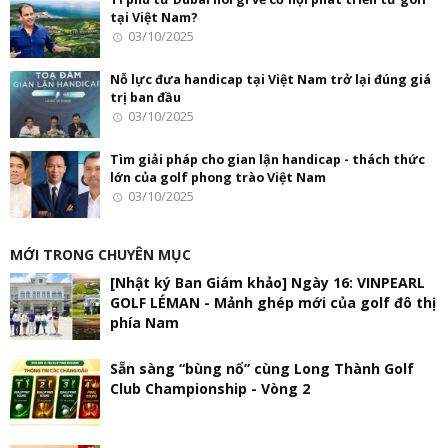
tại Việt Nam?
03/10/2025
Nỗ lực đưa handicap tại Việt Nam trở lại đúng giá
trị ban đầu
03/10/2025
Tìm giải pháp cho gian lận handicap - thách thức
lớn của golf phong trào Việt Nam
03/10/2025
MỚI TRONG CHUYÊN MỤC
[Nhật ký Ban Giám khảo] Ngày 16: VINPEARL
GOLF LÉMAN - Mảnh ghép mới của golf đô thị
phía Nam
Sẵn sàng “bùng nổ” cùng Long Thành Golf
Club Championship - Vòng 2