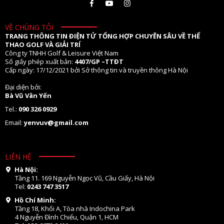
VỀ CHÚNG TÔI
TRANG THÔNG TIN ĐIỆN TỬ TỔNG HỢP CHUYÊN SÂU VỀ THỂ
THAO GOLF VÀ GIẢI TRÍ
Công ty TNHH Golf & Leisure Việt Nam
Số giấy phép xuất bản:
4407/GP –TTĐT
Cấp ngày: 17/12/2021 bởi Sở thông tin và truyền thông Hà Nội
Đại diện bởi:
Bà Vũ Vân Yến
Tel.:
090 326 0929
Email:
yenvuv@gmail.com
LIÊN HỆ
Hà Nội:
Tầng 11. 169 Nguyễn Ngọc Vũ, Cầu Giấy, Hà Nội
Tel:
0243 747 3517
Hồ Chí Minh:
Tầng 18, Khối A, Tòa nhà Indochina Park
4 Nguyễn Đình Chiểu, Quận 1, HCM