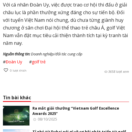
Với cá nhân Đoàn Uy, việc được trao cơ hội thi đấu ở giải
châu lục là phần thưởng xứng đáng cho sự tiến bộ. Đối
với tuyển Việt Nam nói chung, dù chưa từng giành huy
chương ở sân chơi Đại hội thể thao trẻ châu Á, golf Việt
Nam vẫn đặt mục tiêu cải thiện thành tích tại kỳ tranh tài
năm nay.
Nguồn thông tin:
Doanh nghiệp/đối tác cung cấp
#
Đoàn Uy
#
golf trẻ
0
lượt thích
3658 lượt xem
Tin bài khác
Ra mắt giải thưởng “Vietnam Golf Excellence
Awards 2025”
08/10/2025
Tỉ phú từ Dubai nói gì về cơ hội phát triển từ golf