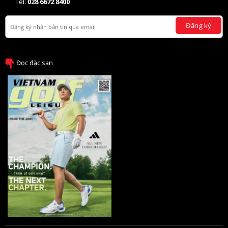
Tel:
028 6672 8400
Đăng ký
Đọc đặc san