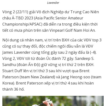
Lavender
Vòng 2 (22/11) giải Vô địch Nghiệp dư Trung Cao Niên
châu Á-TBD 2023 (Asia Pacific Senior Amateur
Championship/APSAC) đã diễn ra trong điều kiện thời
tiết có mưa phùn trên sân Vinpearl Golf Nam Hoi An.
Nội dung cá nhân nam, vị trí trên BXH của các VĐV top 3
cũng có sự thay đổi, độc chiếm ngôi đầu vẫn là VĐV
James Lavender cùng tổng gậy sau 2 ngày đấu là (-4).
Vòng 2, VĐV tới từ đoàn Úc đánh 72 gậy. Sandeep S.
Sandhu (đoàn Ấn Độ) giữ vững vị trí thứ 2 trên BXH.
Stuart Duff lên vị trí thứ 3 sau khi vượt qua Brent
Paterson (team New Zealand) và Jang Heong-soo (team
Korea). Brent Paterson xếp vị trí thứ 4 sau khi hoàn
thành 36 hố.