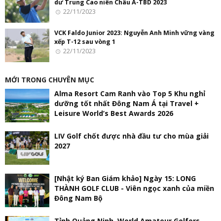
dư Trung Cao niên Châu Á-TBD 2023
22/11/2023
VCK Faldo Junior 2023: Nguyễn Anh Minh vững vàng
xếp T-12 sau vòng 1
22/11/2023
MỚI TRONG CHUYÊN MỤC
Alma Resort Cam Ranh vào Top 5 Khu nghỉ
dưỡng tốt nhất Đông Nam Á tại Travel +
Leisure World’s Best Awards 2026
LIV Golf chốt được nhà đầu tư cho mùa giải
2027
[Nhật ký Ban Giám khảo] Ngày 15: LONG
THÀNH GOLF CLUB - Viên ngọc xanh của miền
Đông Nam Bộ
Tỉnh Quảng Ninh, World Amateur Golfers