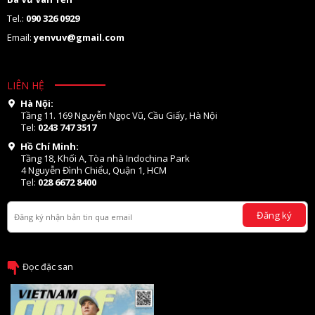
Tel.:
090 326 0929
Email:
yenvuv@gmail.com
LIÊN HỆ
Hà Nội:
Tầng 11. 169 Nguyễn Ngọc Vũ, Cầu Giấy, Hà Nội
Tel:
0243 747 3517
Hồ Chí Minh:
Tầng 18, Khối A, Tòa nhà Indochina Park
4 Nguyễn Đình Chiểu, Quận 1, HCM
Tel:
028 6672 8400
Đăng ký
Đọc đặc san