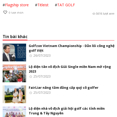
#
Flagship store
#
Titleist
#
TAT GOLF
0
lượt thích
5616 lượt xem
Tin bài khác
Golfzon Vietnam Championship - Dẫn lối công nghệ
golf Việt
26/07/2023
Lộ diện tân vô địch Giải Single miền Nam mở rộng
2023
25/07/2023
FairLiar nâng tầm đẳng cấp quý cô golfer
25/07/2023
Lộ diện nhà vô địch giải hội golf các tỉnh miền
Trung & Tây Nguyên