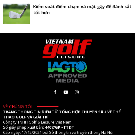
Kiểm soát điểm chạm và mặt gậy để đánh sắt
tốt hơn
VỀ CHÚNG TÔI
TRANG THÔNG TIN ĐIỆN TỬ TỔNG HỢP CHUYÊN SÂU VỀ THỂ
THAO GOLF VÀ GIẢI TRÍ
Công ty TNHH Golf & Leisure Việt Nam
Số giấy phép xuất bản:
4407/GP –TTĐT
Cấp ngày: 17/12/2021 bởi Sở thông tin và truyền thông Hà Nội