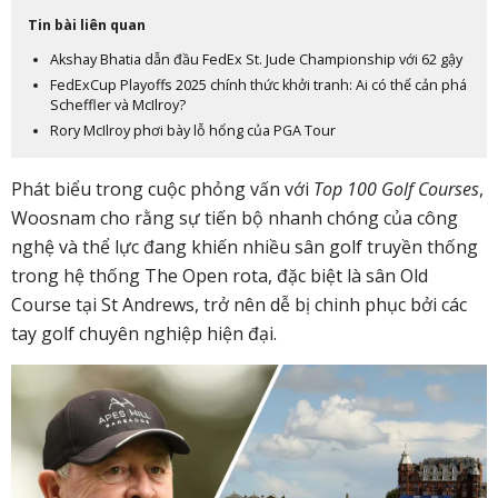
Tin bài liên quan
Akshay Bhatia dẫn đầu FedEx St. Jude Championship với 62 gậy
FedExCup Playoffs 2025 chính thức khởi tranh: Ai có thể cản phá
Scheffler và McIlroy?
Rory McIlroy phơi bày lỗ hổng của PGA Tour
Phát biểu trong cuộc phỏng vấn với
Top 100 Golf Courses
,
Woosnam cho rằng sự tiến bộ nhanh chóng của công
nghệ và thể lực đang khiến nhiều sân golf truyền thống
trong hệ thống The Open rota, đặc biệt là sân Old
Course tại St Andrews, trở nên dễ bị chinh phục bởi các
tay golf chuyên nghiệp hiện đại.