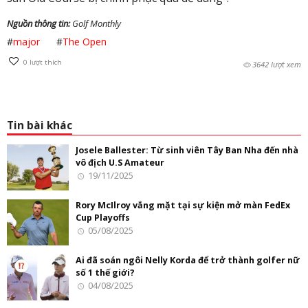
Nguồn thông tin:
Golf Monthly
#
major
#
The Open
0
lượt thích
3642 lượt xem
Tin bài khác
Josele Ballester: Từ sinh viên Tây Ban Nha đến nhà
vô địch U.S Amateur
19/11/2025
Rory McIlroy vắng mặt tại sự kiện mở màn FedEx
Cup Playoffs
05/08/2025
Ai đã soán ngôi Nelly Korda để trở thành golfer nữ
số 1 thế giới?
04/08/2025