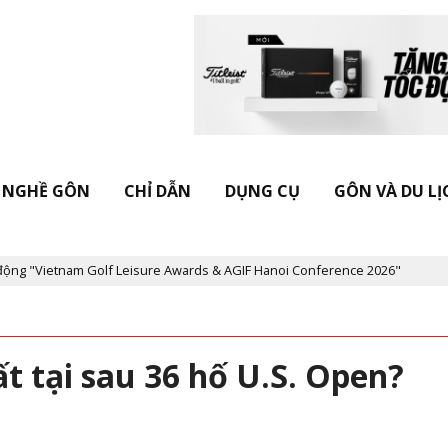
NGHỀ GÔN
CHỈ DẪN
DỤNG CỤ
GÔN VÀ DU LỊ
etnam Golf Leisure Awards & AGIF Hanoi Conference 2026"
Kỷ ni
ất tại sau 36 hố U.S. Open?