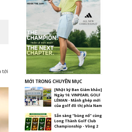
 tới
MỚI TRONG CHUYÊN MỤC
[Nhật ký Ban Giám khảo]
Ngày 16: VINPEARL GOLF
LÉMAN - Mảnh ghép mới
của golf đô thị phía Nam
Sẵn sàng “bùng nổ” cùng
Long Thành Golf Club
Championship - Vòng 2