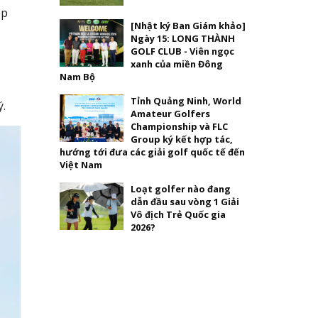
ệp
[Nhật ký Ban Giám khảo]
Ngày 15: LONG THÀNH
GOLF CLUB - Viên ngọc
xanh của miền Đông
Nam Bộ
Tỉnh Quảng Ninh, World
ý.
Amateur Golfers
Championship và FLC
Group ký kết hợp tác,
hướng tới đưa các giải golf quốc tế đến
Việt Nam
Loạt golfer nào đang
dẫn đầu sau vòng 1 Giải
Vô địch Trẻ Quốc gia
2026?