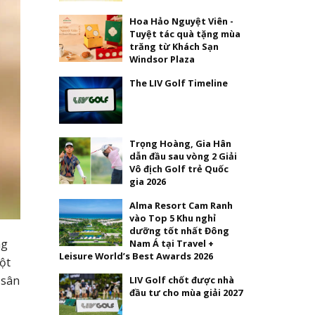
Hoa Hảo Nguyệt Viên -
Tuyệt tác quà tặng mùa
trăng từ Khách Sạn
Windsor Plaza
The LIV Golf Timeline
Trọng Hoàng, Gia Hân
dẫn đầu sau vòng 2 Giải
Vô địch Golf trẻ Quốc
gia 2026
Alma Resort Cam Ranh
vào Top 5 Khu nghỉ
dưỡng tốt nhất Đông
ng
Nam Á tại Travel +
Leisure World’s Best Awards 2026
ột
 sân
LIV Golf chốt được nhà
đầu tư cho mùa giải 2027