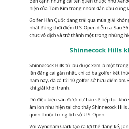
Bên cạnh những cái tên quen thuộc như
Xande
hiện của
Tom Kim
trong nhóm dẫn đầu cũng là
Golfer Hàn Quốc đang trải qua mùa giải không
nhất đúng thời điểm U.S. Open diễn ra. Sau 
chức vô địch và trở thành một trong những hi
Shinnecock Hills 
Shinnecock Hills từ lâu được xem là một tron
lần đăng cai gần nhất, chỉ có ba golfer kết th
năm nay, đã có tới 10 golfer sở hữu điểm âm.
khi giải khởi tranh.
Dù điều kiện sân được dự báo sẽ tiếp tục khô 
âm lớn như hiện tại cho thấy Shinnecock Hill
quen thuộc trong lịch sử U.S. Open.
Với Wyndham Clark tạo ra lợi thế đáng kể, Jon