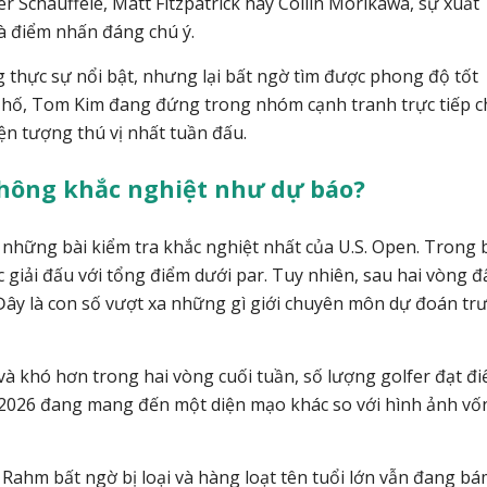
r Schauffele
,
Matt Fitzpatrick
hay
Collin Morikawa
, sự xuất
 điểm nhấn đáng chú ý.
 thực sự nổi bật, nhưng lại bất ngờ tìm được phong độ tốt
36 hố, Tom Kim đang đứng trong nhóm cạnh tranh trực tiếp 
ện tượng thú vị nhất tuần đấu.
không khắc nghiệt như dự báo?
g những bài kiểm tra khắc nghiệt nhất của U.S. Open. Trong
úc giải đấu với tổng điểm dưới par. Tuy nhiên, sau hai vòng 
 Đây là con số vượt xa những gì giới chuyên môn dự đoán tr
và khó hơn trong hai vòng cuối tuần, số lượng golfer đạt đ
s 2026 đang mang đến một diện mạo khác so với hình ảnh vố
 Rahm bất ngờ bị loại và hàng loạt tên tuổi lớn vẫn đang b