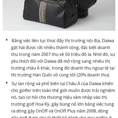
Bằng việc liên tục thúc đẩy thị trường nội địa, Daiwa
gặt hái được rất nhiều thành công, đặc biệt doanh
thu trong năm 2007 thu về 50 triệu đô la. Nhờ đó, sự
yêu thích đối với Daiwa đã mở rộng sang nhiều thị
trường châu Á khác, trong đó doanh thu ngoại tệ tại
thị trường Hàn Quốc vô cùng tốt (20% doanh thu).
Sự lan rộng và phổ biến tại Châu Á của Daiwa khiến
cho golfer trên toàn thế giới muốn được trải nghiệm
nó, tạo cơ hội cho thương hiệu xâm nhập vào thị
trường golf Hoa Kỳ, gây bùng nổ lớn bằng việc tung
ra dòng gậy OnOff và OnOff Plus năm 2008, dòng
gậy golf được cho là thiết kế dành cho mọi golfer ở