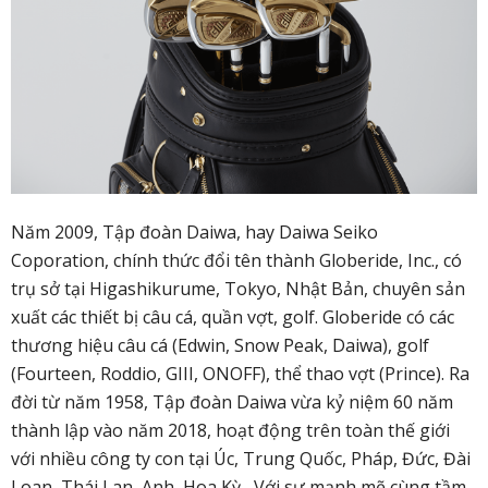
Năm 2009, Tập đoàn Daiwa, hay Daiwa Seiko
Coporation, chính thức đổi tên thành Globeride, Inc., có
trụ sở tại Higashikurume, Tokyo, Nhật Bản, chuyên sản
xuất các thiết bị câu cá, quần vợt, golf. Globeride có các
thương hiệu câu cá (Edwin, Snow Peak, Daiwa), golf
(Fourteen, Roddio, GIII, ONOFF), thể thao vợt (Prince). Ra
đời từ năm 1958, Tập đoàn Daiwa vừa kỷ niệm 60 năm
thành lập vào năm 2018, hoạt động trên toàn thế giới
với nhiều công ty con tại Úc, Trung Quốc, Pháp, Đức, Đài
Loan, Thái Lan, Anh, Hoa Kỳ....Với sự mạnh mẽ cùng tầm