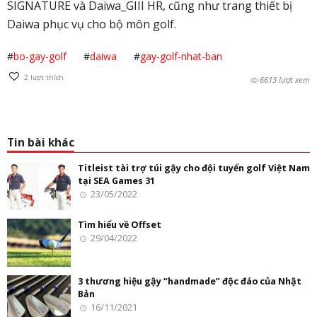
SIGNATURE và Daiwa_GIII HR, cũng như trang thiết bị
Daiwa phục vụ cho bộ môn golf.
#
bo-gay-golf
#
daiwa
#
gay-golf-nhat-ban
2
lượt thích
6613 lượt xem
Tin bài khác
Titleist tài trợ túi gậy cho đội tuyển golf Việt Nam
tại SEA Games 31
23/05/2022
Tìm hiểu về Offset
29/04/2022
3 thương hiệu gậy “handmade” độc đáo của Nhật
Bản
16/11/2021