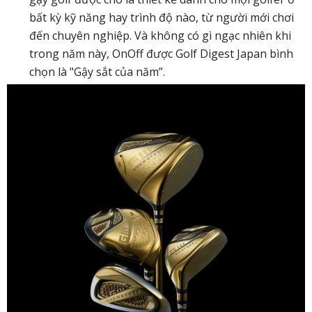
bất kỳ kỹ năng hay trình độ nào, từ người mới chơi
đến chuyên nghiệp. Và không có gì ngạc nhiên khi
trong năm này, OnOff được Golf Digest Japan bình
chọn là "Gậy sắt của năm”.