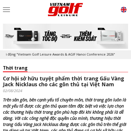
ộng "Vietnam Golf Leisure Awards & AGIF Hanoi Conference 2026"
Kỷ 
Thời trang
Cơ hội sở hữu tuyệt phẩm thời trang Gấu Vàng
Jack Nicklaus cho các gôn thủ tại Việt Nam
02/08/2024
Trên sân gôn, bên cạnh yếu tố chuyên môn, thời trang gôn luôn là
một yếu tố được các gôn thủ quan tâm đặc biệt và việc lựa chọn
các thương hiệu thời trang gôn phù hợp đôi khi không phải là dễ
dàng. Với các công nghệ độc quyền của mình, thương hiệu thời
trang Gấu Vàng Jack Nicklaus đang được các gôn thủ trên thế giới
tin dùng và tại Việt Nam, các gôn thủ đang có cơ hội sở hữu các