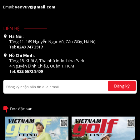
Email:
yenvuv@gmail.com
LIÊN HỆ
Hà Nội:
Tầng 11. 169 Nguyễn Ngọc Vũ, Cầu Giấy, Hà Nội
Tel:
0243 747 3517
Hồ Chí Minh:
Tầng 18, Khối A, Tòa nhà Indochina Park
4 Nguyễn Đình Chiểu, Quận 1, HCM
Tel:
028 6672 8400
Đăng ký
Đọc đặc san