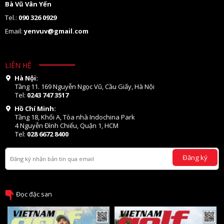
Bà Vũ Vân Yến
Tel.:
090 326 0929
Email:
yenvuv@gmail.com
LIÊN HỆ
Hà Nội:
Tầng 11. 169 Nguyễn Ngọc Vũ, Cầu Giấy, Hà Nội
Tel:
0243 747 3517
Hồ Chí Minh:
Tầng 18, Khối A, Tòa nhà Indochina Park
4 Nguyễn Đình Chiểu, Quận 1, HCM
Tel:
028 6672 8400
Đăng ký
Đọc đặc san