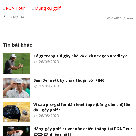
#
PGA Tour
#
Dụng cụ golf
2
lượt thích
4548 lượt xem
Tin bài khác
Có gì trong túi gậy nhà vô địch Keegan Bradley?
26/06/2023
Sam Bennett ký thỏa thuận với PING
02/06/2023
Vì sao pro-golfer dán lead tape (băng dán chì) lên
đầu gậy golf?
26/05/2023
Hãng gậy golf driver nào chiến thắng tại PGA Tour
2022-23 nhiều nhất?