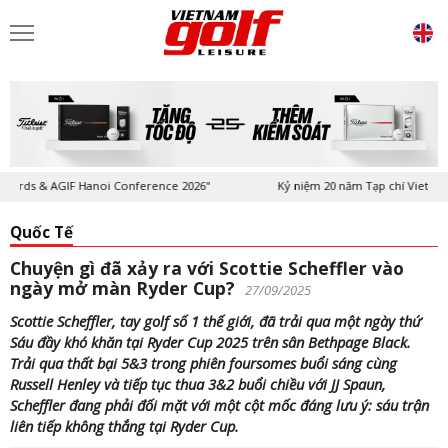
rds & AGIF Hanoi Conference 2026"
Kỷ niệm 20 năm Tạp chí Vietnam Gol
Quốc Tế
Chuyện gì đã xảy ra với Scottie Scheffler vào
ngày mở màn Ryder Cup?
27/09/2025
Scottie Scheffler, tay golf số 1 thế giới, đã trải qua một ngày thứ
Sáu đầy khó khăn tại Ryder Cup 2025 trên sân Bethpage Black.
Trải qua thất bại 5&3 trong phiên foursomes buổi sáng cùng
Russell Henley và tiếp tục thua 3&2 buổi chiều với JJ Spaun,
Scheffler đang phải đối mặt với một cột mốc đáng lưu ý: sáu trận
liên tiếp không thắng tại Ryder Cup.