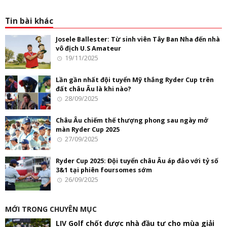
Tin bài khác
Josele Ballester: Từ sinh viên Tây Ban Nha đến nhà
vô địch U.S Amateur
19/11/2025
Lần gần nhất đội tuyển Mỹ thắng Ryder Cup trên
đất châu Âu là khi nào?
28/09/2025
Châu Âu chiếm thế thượng phong sau ngày mở
màn Ryder Cup 2025
27/09/2025
Ryder Cup 2025: Đội tuyển châu Âu áp đảo với tỷ số
3&1 tại phiên foursomes sớm
26/09/2025
MỚI TRONG CHUYÊN MỤC
LIV Golf chốt được nhà đầu tư cho mùa giải