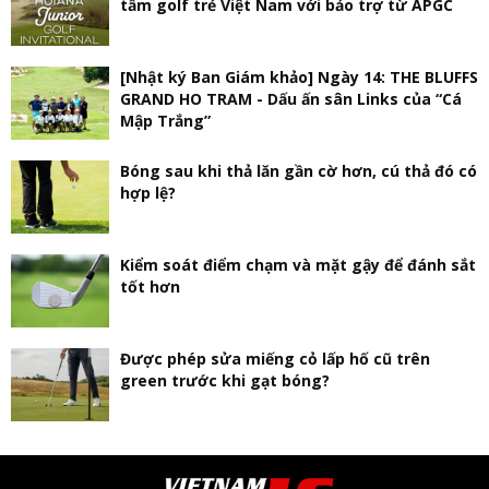
tầm golf trẻ Việt Nam với bảo trợ từ APGC
[Nhật ký Ban Giám khảo] Ngày 14: THE BLUFFS
GRAND HO TRAM - Dấu ấn sân Links của “Cá
Mập Trắng”
Bóng sau khi thả lăn gần cờ hơn, cú thả đó có
hợp lệ?
Kiểm soát điểm chạm và mặt gậy để đánh sắt
tốt hơn
Được phép sửa miếng cỏ lấp hố cũ trên
green trước khi gạt bóng?