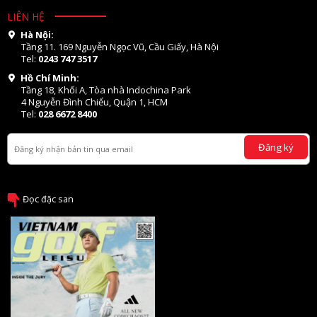
LIÊN HỆ
Hà Nội:
Tầng 11. 169 Nguyễn Ngọc Vũ, Cầu Giấy, Hà Nội
Tel:
0243 747 3517
Hồ Chí Minh:
Tầng 18, Khối A, Tòa nhà Indochina Park
4 Nguyễn Đình Chiểu, Quận 1, HCM
Tel:
028 6672 8400
Đăng ký
Đọc đặc san