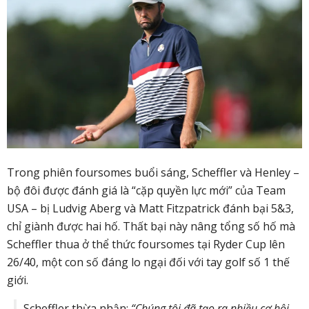
Trong phiên foursomes buổi sáng, Scheffler và Henley –
bộ đôi được đánh giá là “cặp quyền lực mới” của Team
USA – bị Ludvig Aberg và Matt Fitzpatrick đánh bại 5&3,
chỉ giành được hai hố. Thất bại này nâng tổng số hố mà
Scheffler thua ở thể thức foursomes tại Ryder Cup lên
26/40, một con số đáng lo ngại đối với tay golf số 1 thế
giới.
Scheffler thừa nhận:
“Chúng tôi đã tạo ra nhiều cơ hội,