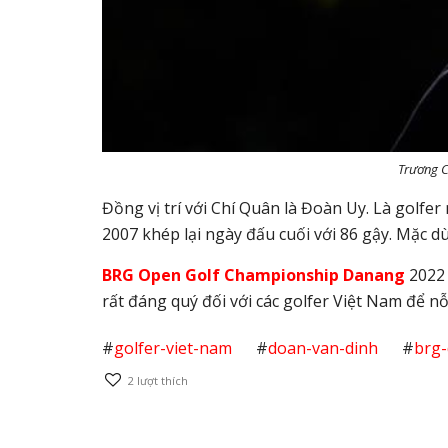
Trương C
Đồng vị trí với Chí Quân là Đoàn Uy. Là golfe
2007 khép lại ngày đấu cuối với 86 gậy. Mặc dù
BRG Open Golf Championship Danang
2022
rất đáng quý đối với các golfer Việt Nam để nỗ
#
golfer-viet-nam
#
doan-van-dinh
#
brg-
2
lượt thích