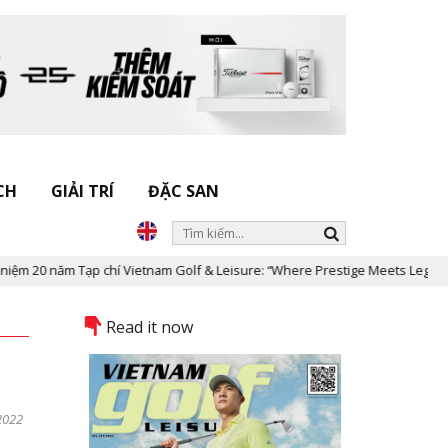
CH
GIẢI TRÍ
ĐẶC SAN
p chí Vietnam Golf & Leisure: “Where Prestige Meets Legacy”
Dấu
Read it now
2022