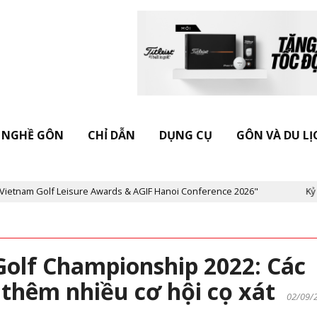
NGHỀ GÔN
CHỈ DẪN
DỤNG CỤ
GÔN VÀ DU LỊ
eisure Awards & AGIF Hanoi Conference 2026"
Kỷ niệm 20 năm Tạ
olf Championship 2022: Các
 thêm nhiều cơ hội cọ xát
02/09/