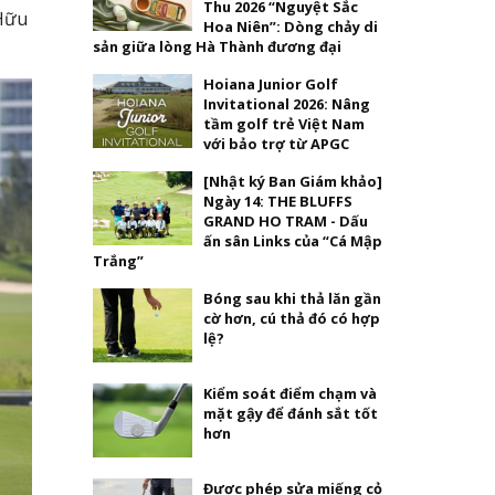
Thu 2026 “Nguyệt Sắc
 Hữu
Hoa Niên”: Dòng chảy di
sản giữa lòng Hà Thành đương đại
Hoiana Junior Golf
Invitational 2026: Nâng
tầm golf trẻ Việt Nam
với bảo trợ từ APGC
[Nhật ký Ban Giám khảo]
Ngày 14: THE BLUFFS
GRAND HO TRAM - Dấu
ấn sân Links của “Cá Mập
Trắng”
Bóng sau khi thả lăn gần
cờ hơn, cú thả đó có hợp
lệ?
Kiểm soát điểm chạm và
mặt gậy để đánh sắt tốt
hơn
Được phép sửa miếng cỏ