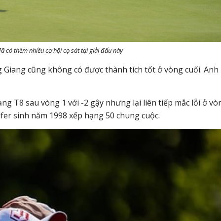
ã có thêm nhiều cơ hội cọ sát tại giải đấu này
Giang cũng không có được thành tích tốt ở vòng cuối. Anh
 T8 sau vòng 1 với -2 gậy nhưng lại liên tiếp mắc lỗi ở vò
olfer sinh năm 1998 xếp hạng 50 chung cuộc.